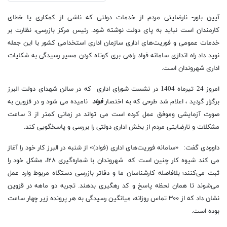
آیین باور- نارضایتی مردم از خدمات دولتی که ناشی از کمکاری یا خطای
کارمندان است نباید به
پای دولت نوشته شود.
رئیس مرکز بازرسی، نظارت بر
خدمات عمومی و فوریت‌های اداری سازمان اداری استخدامی کشور با این جمله
نوید داد راه اندازی سامانه فواد راهی بری کوتاه کردن مسیر رسیدگی به شکایات
اداری شهروندان است.
امروز 24 تیرماه 1404 در نشست شورای اداری که در سالن شهدای دولت البرز
برگزار گردید ، اعلام شد طرحی که به اختصار
فواد
نامیده می شود و در قزوین به
صورت آزمایشی وموفق عمل کرده است می تواند در زمانی کمتر از 3 ساعت
مشکلات و نارضایتی مردم از بخش اداری دولتی را بررسی و
پاسخگویی کند.
داوودی گفت: «سامانه فوریت‌های اداری (فواد)» از شنبه در البرز کار خود را آغاز
می کند شیوه کار چنین است که
شهروندان با شماره‌گیری ۱۲۸، مشکل خود را
ثبت می‌کنند؛ بلافاصله کارشناسان ما و دفاتر بازرسی دستگاه مربوط وارد عمل
می‌شوند تا همان لحظه پاسخ و کد رهگیری بدهند. تجربه دو ماهه در قزوین
نشان داد که از ۳۰۰ تماس روزانه، میانگین رسیدگی به هر پرونده زیر چهار ساعت
بوده است.