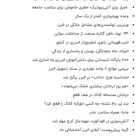
اصرار برای آنتی‌بیوتیک؛ خطری خاموش برای سلامت جامعه
وعده بهره‌برداری کمتر از یک سال
ویترین توانمندی‌های مشاغل خانگی در البرز
۳۲ نهاد ناظر؛ گلایه صنعت از مداخلات دولتی
نایب‌قهرمانی بانوی شطرنج‌باز البرزی در کشور
امرداد؛ ماه جاودانگی، رویش و پاسداری از زندگی
۱۰۰۰ پایگاه تابستانی برای دانش‌آموزان البرزی راه اندازی شد
بررسی موانع ۸ واحد تولیدی در ستاد تسهیل البرز
اختتامیه طرح «داناب» در البرز برگزار شد
«هر روز درختان بیشتری خشک می‌شوند»
درختان صدساله کلاک در صف قطع
سد پُر، باغ تشنه؛ چه کسی حق‌آبه کلاک را قطع کرد؟
ماما؛ همراه سلامت مادر
آتش‌سوزی در فودکورت مهرادمال کرج مهار شد
گرما پیش‌روست؛ آبفای البرز آماده‌باش داد