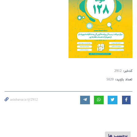
کدخبر:
2912
تعداد بازدید:
5020
aeinbavar.ir/@2912
برچسب ها