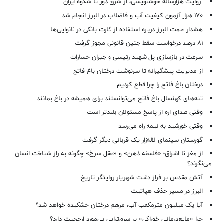
روایت هزارساله خوشنویسی، از شرق دور تا شکوه ایران
۱۷۰ هزار آزمون کیفیت آب و فاضلاب در البرز انجام شد
هشدار صمت البرز درباره استفاده از کارت بانکی در نانوایی‌ها
۸۱ درصد درخواست‌ سقط جنین قانونی مجوز گرفت
سرعت در بازسازی پل شهید رئیسی و جبران خسارات
از مدیریت پیشگیرانه تا سرنوشت درختان باغ فاتح
درختان باغ فاتح را چرا قطع کردیم
تنه‌های کهنسال باغ فاتح می‌توانستند برای همیشه در باغ بمانند
وقتی صدای اره از پاسخ مسئولان بلندتر است
وقتی خورشید به نیمه راه می‌رسد
گورستان سینمای لاله‌زار یک قربانی دیگر گرفت
از مغز تا اشراق؛ «فلسفه ذهن» و «عقل سرخ» چگونه به راز شناخت انسان
می‌نگرند؟
آتش مقدس بر فراز دشت شهریار روایتگر تاریخ
البرز در مسیر حذف هپاتیت
آیا یک میلیون مترمکعب آب، مرهم درختان خشکیده خواهد شد؟
چرا «مایع‌درمانی خوراکی» بر سرم‌تراپی بی‌مورد ارجحیت دارد؟