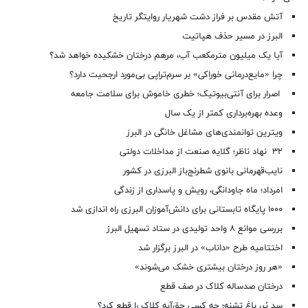
آتش مقدس بر فراز دشت شهریار روایتگر تاریخ
البرز در مسیر حذف هپاتیت
آیا یک میلیون مترمکعب آب، مرهم درختان خشکیده خواهد شد؟
چرا «مایع‌درمانی خوراکی» بر سرم‌تراپی بی‌مورد ارجحیت دارد؟
اصرار برای آنتی‌بیوتیک؛ خطری خاموش برای سلامت جامعه
وعده بهره‌برداری کمتر از یک سال
ویترین توانمندی‌های مشاغل خانگی در البرز
۳۲ نهاد ناظر؛ گلایه صنعت از مداخلات دولتی
نایب‌قهرمانی بانوی شطرنج‌باز البرزی در کشور
امرداد؛ ماه جاودانگی، رویش و پاسداری از زندگی
۱۰۰۰ پایگاه تابستانی برای دانش‌آموزان البرزی راه اندازی شد
بررسی موانع ۸ واحد تولیدی در ستاد تسهیل البرز
اختتامیه طرح «داناب» در البرز برگزار شد
«هر روز درختان بیشتری خشک می‌شوند»
درختان صدساله کلاک در صف قطع
سد پُر، باغ تشنه؛ چه کسی حق‌آبه کلاک را قطع کرد؟