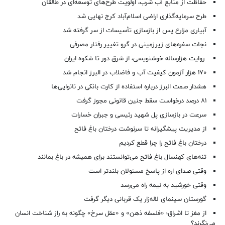
حفاظت از منابع آب شرب، اولویت طرح‌های توسعه‌ای در طالقان
طرح سرمایه‌گذاری اراضی اسلام‌آباد کرج نهایی شد
آبیاری مزارع پس از بازسازی تأسیسات از سر گرفته شد
نجات سفره‌های زیرزمینی در گرو تغییر رفتار مصرفی
روایت هزارساله خوشنویسی، از شرق دور تا شکوه ایران
۱۷۰ هزار آزمون کیفیت آب و فاضلاب در البرز انجام شد
هشدار صمت البرز درباره استفاده از کارت بانکی در نانوایی‌ها
۸۱ درصد درخواست‌ سقط جنین قانونی مجوز گرفت
سرعت در بازسازی پل شهید رئیسی و جبران خسارات
از مدیریت پیشگیرانه تا سرنوشت درختان باغ فاتح
درختان باغ فاتح را چرا قطع کردیم
تنه‌های کهنسال باغ فاتح می‌توانستند برای همیشه در باغ بمانند
وقتی صدای اره از پاسخ مسئولان بلندتر است
وقتی خورشید به نیمه راه می‌رسد
گورستان سینمای لاله‌زار یک قربانی دیگر گرفت
از مغز تا اشراق؛ «فلسفه ذهن» و «عقل سرخ» چگونه به راز شناخت انسان
می‌نگرند؟