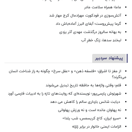
ماما؛ همراه سلامت مادر
آتش‌سوزی در فودکورت مهرادمال کرج مهار شد
گرما پیش‌روست؛ آبفای البرز آماده‌باش داد
به بهانه سالروز درگذشت مهدی آذر یزدی
لبخندِ سدها، زنگِ خطرِ آب
پیشنهاد سردبیر
از مغز تا اشراق؛ «فلسفه ذهن» و «عقل سرخ» چگونه به راز شناخت انسان
می‌نگرند؟
قلم؛ وقتی واژه‌ها به حافظه تاریخ تبدیل می‌شوند
شهرنوش پارسی‌پور؛ نویسنده‌ای که روایت‌های تازه را به ادبیات فارسی آورد
دیابت شانس بارداری سالم را کاهش می دهد
نه پهلوان مانده است و نه ورزش پهلوانی
«سرو ایران، کاج کریسمس، شب یلدا»
الزامات ایمنی خانوار در برابر زلزله