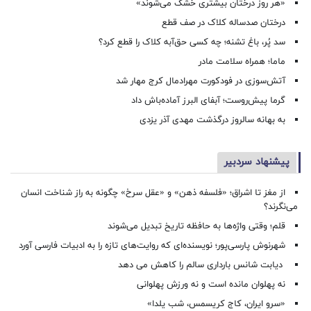
«هر روز درختان بیشتری خشک می‌شوند»
درختان صدساله کلاک در صف قطع
سد پُر، باغ تشنه؛ چه کسی حق‌آبه کلاک را قطع کرد؟
ماما؛ همراه سلامت مادر
آتش‌سوزی در فودکورت مهرادمال کرج مهار شد
گرما پیش‌روست؛ آبفای البرز آماده‌باش داد
به بهانه سالروز درگذشت مهدی آذر یزدی
پیشنهاد سردبیر
از مغز تا اشراق؛ «فلسفه ذهن» و «عقل سرخ» چگونه به راز شناخت انسان
می‌نگرند؟
قلم؛ وقتی واژه‌ها به حافظه تاریخ تبدیل می‌شوند
شهرنوش پارسی‌پور؛ نویسنده‌ای که روایت‌های تازه را به ادبیات فارسی آورد
دیابت شانس بارداری سالم را کاهش می دهد
نه پهلوان مانده است و نه ورزش پهلوانی
«سرو ایران، کاج کریسمس، شب یلدا»