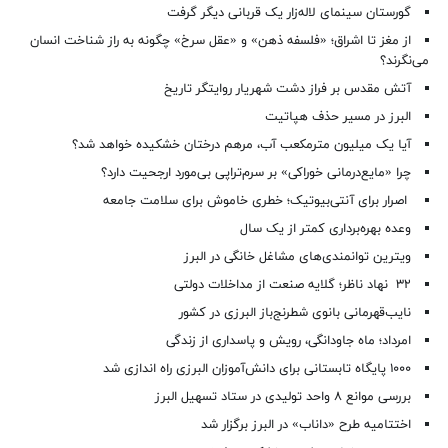
گورستان سینمای لاله‌زار یک قربانی دیگر گرفت
از مغز تا اشراق؛ «فلسفه ذهن» و «عقل سرخ» چگونه به راز شناخت انسان
می‌نگرند؟
آتش مقدس بر فراز دشت شهریار روایتگر تاریخ
البرز در مسیر حذف هپاتیت
آیا یک میلیون مترمکعب آب، مرهم درختان خشکیده خواهد شد؟
چرا «مایع‌درمانی خوراکی» بر سرم‌تراپی بی‌مورد ارجحیت دارد؟
اصرار برای آنتی‌بیوتیک؛ خطری خاموش برای سلامت جامعه
وعده بهره‌برداری کمتر از یک سال
ویترین توانمندی‌های مشاغل خانگی در البرز
۳۲ نهاد ناظر؛ گلایه صنعت از مداخلات دولتی
نایب‌قهرمانی بانوی شطرنج‌باز البرزی در کشور
امرداد؛ ماه جاودانگی، رویش و پاسداری از زندگی
۱۰۰۰ پایگاه تابستانی برای دانش‌آموزان البرزی راه اندازی شد
بررسی موانع ۸ واحد تولیدی در ستاد تسهیل البرز
اختتامیه طرح «داناب» در البرز برگزار شد