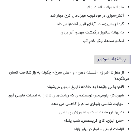
ماما؛ همراه سلامت مادر
آتش‌سوزی در فودکورت مهرادمال کرج مهار شد
گرما پیش‌روست؛ آبفای البرز آماده‌باش داد
به بهانه سالروز درگذشت مهدی آذر یزدی
لبخندِ سدها، زنگِ خطرِ آب
پیشنهاد سردبیر
از مغز تا اشراق؛ «فلسفه ذهن» و «عقل سرخ» چگونه به راز شناخت انسان
می‌نگرند؟
قلم؛ وقتی واژه‌ها به حافظه تاریخ تبدیل می‌شوند
شهرنوش پارسی‌پور؛ نویسنده‌ای که روایت‌های تازه را به ادبیات فارسی آورد
دیابت شانس بارداری سالم را کاهش می دهد
نه پهلوان مانده است و نه ورزش پهلوانی
«سرو ایران، کاج کریسمس، شب یلدا»
الزامات ایمنی خانوار در برابر زلزله