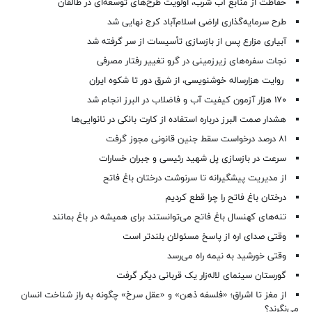
حفاظت از منابع آب شرب، اولویت طرح‌های توسعه‌ای در طالقان
طرح سرمایه‌گذاری اراضی اسلام‌آباد کرج نهایی شد
آبیاری مزارع پس از بازسازی تأسیسات از سر گرفته شد
نجات سفره‌های زیرزمینی در گرو تغییر رفتار مصرفی
روایت هزارساله خوشنویسی، از شرق دور تا شکوه ایران
۱۷۰ هزار آزمون کیفیت آب و فاضلاب در البرز انجام شد
هشدار صمت البرز درباره استفاده از کارت بانکی در نانوایی‌ها
۸۱ درصد درخواست‌ سقط جنین قانونی مجوز گرفت
سرعت در بازسازی پل شهید رئیسی و جبران خسارات
از مدیریت پیشگیرانه تا سرنوشت درختان باغ فاتح
درختان باغ فاتح را چرا قطع کردیم
تنه‌های کهنسال باغ فاتح می‌توانستند برای همیشه در باغ بمانند
وقتی صدای اره از پاسخ مسئولان بلندتر است
وقتی خورشید به نیمه راه می‌رسد
گورستان سینمای لاله‌زار یک قربانی دیگر گرفت
از مغز تا اشراق؛ «فلسفه ذهن» و «عقل سرخ» چگونه به راز شناخت انسان
می‌نگرند؟