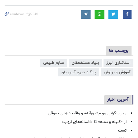
aeinbavar.ir/@2946
برچسب ها
استانداری البرز
بنیاد مستضعفان
منابع طبیعی
آموزش و پرورش
پایگاه خبری آیین باور
آخرین اخبار
میان نگرانی مردم«حق‌آبه» و واقعیت‌های حقوقی
از «کلیله و دمنه» تا «افسانه‌های ازوپ»
تست