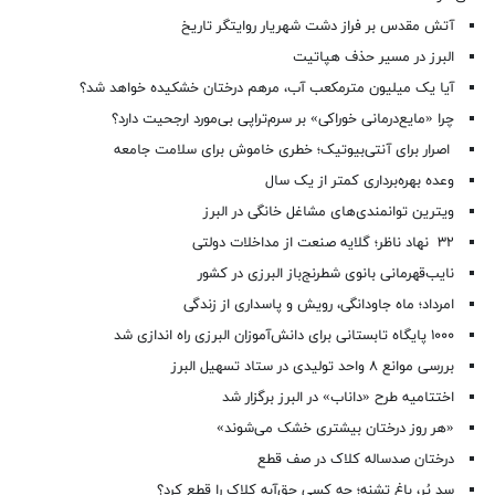
آتش مقدس بر فراز دشت شهریار روایتگر تاریخ
البرز در مسیر حذف هپاتیت
آیا یک میلیون مترمکعب آب، مرهم درختان خشکیده خواهد شد؟
چرا «مایع‌درمانی خوراکی» بر سرم‌تراپی بی‌مورد ارجحیت دارد؟
اصرار برای آنتی‌بیوتیک؛ خطری خاموش برای سلامت جامعه
وعده بهره‌برداری کمتر از یک سال
ویترین توانمندی‌های مشاغل خانگی در البرز
۳۲ نهاد ناظر؛ گلایه صنعت از مداخلات دولتی
نایب‌قهرمانی بانوی شطرنج‌باز البرزی در کشور
امرداد؛ ماه جاودانگی، رویش و پاسداری از زندگی
۱۰۰۰ پایگاه تابستانی برای دانش‌آموزان البرزی راه اندازی شد
بررسی موانع ۸ واحد تولیدی در ستاد تسهیل البرز
اختتامیه طرح «داناب» در البرز برگزار شد
«هر روز درختان بیشتری خشک می‌شوند»
درختان صدساله کلاک در صف قطع
سد پُر، باغ تشنه؛ چه کسی حق‌آبه کلاک را قطع کرد؟