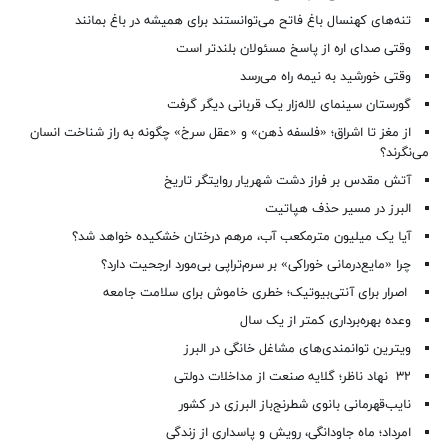
تنه‌های کهنسال باغ فاتح می‌توانستند برای همیشه در باغ بمانند
وقتی صدای اره از پاسخ مسئولان بلندتر است
وقتی خورشید به نیمه راه می‌رسد
گورستان سینمای لاله‌زار یک قربانی دیگر گرفت
از مغز تا اشراق؛ «فلسفه ذهن» و «عقل سرخ» چگونه به راز شناخت انسان
می‌نگرند؟
آتش مقدس بر فراز دشت شهریار روایتگر تاریخ
البرز در مسیر حذف هپاتیت
آیا یک میلیون مترمکعب آب، مرهم درختان خشکیده خواهد شد؟
چرا «مایع‌درمانی خوراکی» بر سرم‌تراپی بی‌مورد ارجحیت دارد؟
اصرار برای آنتی‌بیوتیک؛ خطری خاموش برای سلامت جامعه
وعده بهره‌برداری کمتر از یک سال
ویترین توانمندی‌های مشاغل خانگی در البرز
۳۲ نهاد ناظر؛ گلایه صنعت از مداخلات دولتی
نایب‌قهرمانی بانوی شطرنج‌باز البرزی در کشور
امرداد؛ ماه جاودانگی، رویش و پاسداری از زندگی