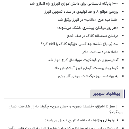
۱۰۰۰ پایگاه تابستانی برای دانش‌آموزان البرزی راه اندازی شد
بررسی موانع ۸ واحد تولیدی در ستاد تسهیل البرز
اختتامیه طرح «داناب» در البرز برگزار شد
«هر روز درختان بیشتری خشک می‌شوند»
درختان صدساله کلاک در صف قطع
سد پُر، باغ تشنه؛ چه کسی حق‌آبه کلاک را قطع کرد؟
ماما؛ همراه سلامت مادر
آتش‌سوزی در فودکورت مهرادمال کرج مهار شد
گرما پیش‌روست؛ آبفای البرز آماده‌باش داد
به بهانه سالروز درگذشت مهدی آذر یزدی
پیشنهاد سردبیر
از مغز تا اشراق؛ «فلسفه ذهن» و «عقل سرخ» چگونه به راز شناخت انسان
می‌نگرند؟
قلم؛ وقتی واژه‌ها به حافظه تاریخ تبدیل می‌شوند
شهرنوش پارسی‌پور؛ نویسنده‌ای که روایت‌های تازه را به ادبیات فارسی آورد