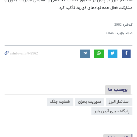
استاندار البرز در پایان بر استمرار جلسات تخصصی و عملیاتی مدیریت بحران و
مشارکت فعال همه نهادهای ذی‌ربط تأکید کرد.
کدخبر:
2962
تعداد بازدید:
6046
aeinbavar.ir/@2962
برچسب ها
استاندار البرز
مدیریت بحران
خسارت جنگ
پایگاه خبری آیین باور