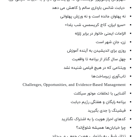
دیابت شانس بارداری سالم را کاهش می دهد
نه پهلوان مانده است و نه ورزش پهلوانی
«سرو ایران، کاج کریسمس، شب یلدا»
الزامات ایمنی خانوار در برابر زلزله
زن، جانِ شهر است
روزی برای اندیشیدن به آینده آموزش
چهل سال گذار از برنامه تا واقعیت
ویتنامی که در هیچ فیلمی شنیده نشد
تاب‌آوری زیرساخت‌ها
Challenges, Opportunities, and Evidence-Based Management
آشنایی با تخلفات موتور سیکلت
برنامه رایگان و هفتگی رژیم دیابت
فیشینگ را جدی بگیرید
کدهای احراز هویت را به اشتراک نگذارید
چرا خیابان‌ها همیشه شلوغ‌اند؟
تئاتر شرقی به بازنمایی هویت جمعی می‌پردازد