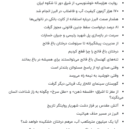
روایت هزارساله خوشنویسی، از شرق دور تا شکوه ایران
۱۷۰ هزار آزمون کیفیت آب و فاضلاب در البرز انجام شد
هشدار صمت البرز درباره استفاده از کارت بانکی در نانوایی‌ها
۸۱ درصد درخواست‌ سقط جنین قانونی مجوز گرفت
سرعت در بازسازی پل شهید رئیسی و جبران خسارات
از مدیریت پیشگیرانه تا سرنوشت درختان باغ فاتح
درختان باغ فاتح را چرا قطع کردیم
تنه‌های کهنسال باغ فاتح می‌توانستند برای همیشه در باغ بمانند
وقتی صدای اره از پاسخ مسئولان بلندتر است
وقتی خورشید به نیمه راه می‌رسد
گورستان سینمای لاله‌زار یک قربانی دیگر گرفت
از مغز تا اشراق؛ «فلسفه ذهن» و «عقل سرخ» چگونه به راز شناخت انسان
می‌نگرند؟
آتش مقدس بر فراز دشت شهریار روایتگر تاریخ
البرز در مسیر حذف هپاتیت
آیا یک میلیون مترمکعب آب، مرهم درختان خشکیده خواهد شد؟