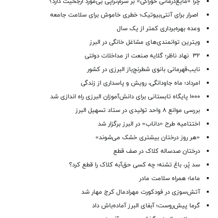
چرا «مایع‌درمانی خوراکی» بر سرم‌تراپی بی‌مورد ارجحیت دارد؟
اصرار برای آنتی‌بیوتیک؛ خطری خاموش برای سلامت جامعه
وعده بهره‌برداری کمتر از یک سال
ویترین توانمندی‌های مشاغل خانگی در البرز
۳۲ نهاد ناظر؛ گلایه صنعت از مداخلات دولتی
نایب‌قهرمانی بانوی شطرنج‌باز البرزی در کشور
امرداد؛ ماه جاودانگی، رویش و پاسداری از زندگی
۱۰۰۰ پایگاه تابستانی برای دانش‌آموزان البرزی راه اندازی شد
بررسی موانع ۸ واحد تولیدی در ستاد تسهیل البرز
اختتامیه طرح «داناب» در البرز برگزار شد
«هر روز درختان بیشتری خشک می‌شوند»
درختان صدساله کلاک در صف قطع
سد پُر، باغ تشنه؛ چه کسی حق‌آبه کلاک را قطع کرد؟
ماما؛ همراه سلامت مادر
آتش‌سوزی در فودکورت مهرادمال کرج مهار شد
گرما پیش‌روست؛ آبفای البرز آماده‌باش داد