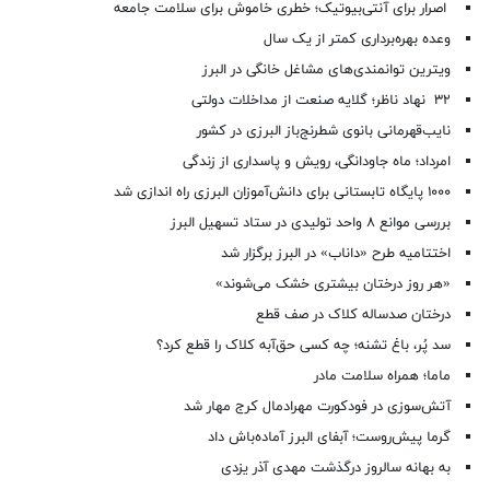
اصرار برای آنتی‌بیوتیک؛ خطری خاموش برای سلامت جامعه
وعده بهره‌برداری کمتر از یک سال
ویترین توانمندی‌های مشاغل خانگی در البرز
۳۲ نهاد ناظر؛ گلایه صنعت از مداخلات دولتی
نایب‌قهرمانی بانوی شطرنج‌باز البرزی در کشور
امرداد؛ ماه جاودانگی، رویش و پاسداری از زندگی
۱۰۰۰ پایگاه تابستانی برای دانش‌آموزان البرزی راه اندازی شد
بررسی موانع ۸ واحد تولیدی در ستاد تسهیل البرز
اختتامیه طرح «داناب» در البرز برگزار شد
«هر روز درختان بیشتری خشک می‌شوند»
درختان صدساله کلاک در صف قطع
سد پُر، باغ تشنه؛ چه کسی حق‌آبه کلاک را قطع کرد؟
ماما؛ همراه سلامت مادر
آتش‌سوزی در فودکورت مهرادمال کرج مهار شد
گرما پیش‌روست؛ آبفای البرز آماده‌باش داد
به بهانه سالروز درگذشت مهدی آذر یزدی