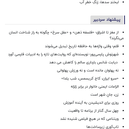
لبخندِ سدها، زنگِ خطرِ آب
پیشنهاد سردبیر
از مغز تا اشراق؛ «فلسفه ذهن» و «عقل سرخ» چگونه به راز شناخت انسان
می‌نگرند؟
قلم؛ وقتی واژه‌ها به حافظه تاریخ تبدیل می‌شوند
شهرنوش پارسی‌پور؛ نویسنده‌ای که روایت‌های تازه را به ادبیات فارسی آورد
دیابت شانس بارداری سالم را کاهش می دهد
نه پهلوان مانده است و نه ورزش پهلوانی
«سرو ایران، کاج کریسمس، شب یلدا»
الزامات ایمنی خانوار در برابر زلزله
زن، جانِ شهر است
روزی برای اندیشیدن به آینده آموزش
چهل سال گذار از برنامه تا واقعیت
ویتنامی که در هیچ فیلمی شنیده نشد
تاب‌آوری زیرساخت‌ها