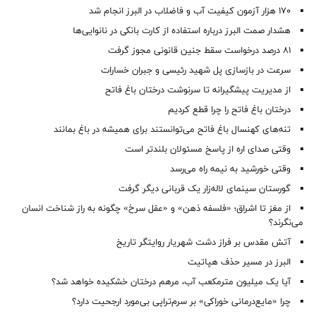
۱۷۰ هزار آزمون کیفیت آب و فاضلاب در البرز انجام شد
هشدار صمت البرز درباره استفاده از کارت بانکی در نانوایی‌ها
۸۱ درصد درخواست‌ سقط جنین قانونی مجوز گرفت
سرعت در بازسازی پل شهید رئیسی و جبران خسارات
از مدیریت پیشگیرانه تا سرنوشت درختان باغ فاتح
درختان باغ فاتح را چرا قطع کردیم
تنه‌های کهنسال باغ فاتح می‌توانستند برای همیشه در باغ بمانند
وقتی صدای اره از پاسخ مسئولان بلندتر است
وقتی خورشید به نیمه راه می‌رسد
گورستان سینمای لاله‌زار یک قربانی دیگر گرفت
از مغز تا اشراق؛ «فلسفه ذهن» و «عقل سرخ» چگونه به راز شناخت انسان
می‌نگرند؟
آتش مقدس بر فراز دشت شهریار روایتگر تاریخ
البرز در مسیر حذف هپاتیت
آیا یک میلیون مترمکعب آب، مرهم درختان خشکیده خواهد شد؟
چرا «مایع‌درمانی خوراکی» بر سرم‌تراپی بی‌مورد ارجحیت دارد؟