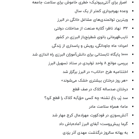
اصرار برای آنتی‌بیوتیک؛ خطری خاموش برای سلامت جامعه
وعده بهره‌برداری کمتر از یک سال
ویترین توانمندی‌های مشاغل خانگی در البرز
۳۲ نهاد ناظر؛ گلایه صنعت از مداخلات دولتی
نایب‌قهرمانی بانوی شطرنج‌باز البرزی در کشور
امرداد؛ ماه جاودانگی، رویش و پاسداری از زندگی
۱۰۰۰ پایگاه تابستانی برای دانش‌آموزان البرزی راه اندازی شد
بررسی موانع ۸ واحد تولیدی در ستاد تسهیل البرز
اختتامیه طرح «داناب» در البرز برگزار شد
«هر روز درختان بیشتری خشک می‌شوند»
درختان صدساله کلاک در صف قطع
سد پُر، باغ تشنه؛ چه کسی حق‌آبه کلاک را قطع کرد؟
ماما؛ همراه سلامت مادر
آتش‌سوزی در فودکورت مهرادمال کرج مهار شد
گرما پیش‌روست؛ آبفای البرز آماده‌باش داد
به بهانه سالروز درگذشت مهدی آذر یزدی