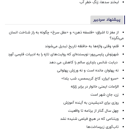
لبخندِ سدها، زنگِ خطرِ آب
پیشنهاد سردبیر
از مغز تا اشراق؛ «فلسفه ذهن» و «عقل سرخ» چگونه به راز شناخت انسان
می‌نگرند؟
قلم؛ وقتی واژه‌ها به حافظه تاریخ تبدیل می‌شوند
شهرنوش پارسی‌پور؛ نویسنده‌ای که روایت‌های تازه را به ادبیات فارسی آورد
دیابت شانس بارداری سالم را کاهش می دهد
نه پهلوان مانده است و نه ورزش پهلوانی
«سرو ایران، کاج کریسمس، شب یلدا»
الزامات ایمنی خانوار در برابر زلزله
زن، جانِ شهر است
روزی برای اندیشیدن به آینده آموزش
چهل سال گذار از برنامه تا واقعیت
ویتنامی که در هیچ فیلمی شنیده نشد
تاب‌آوری زیرساخت‌ها