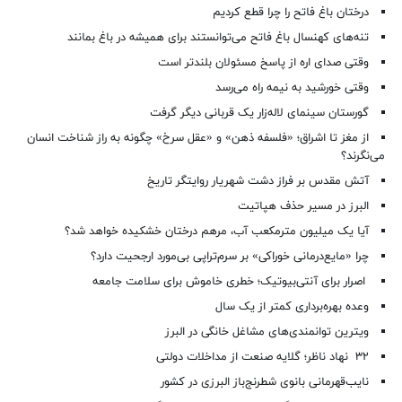
درختان باغ فاتح را چرا قطع کردیم
تنه‌های کهنسال باغ فاتح می‌توانستند برای همیشه در باغ بمانند
وقتی صدای اره از پاسخ مسئولان بلندتر است
وقتی خورشید به نیمه راه می‌رسد
گورستان سینمای لاله‌زار یک قربانی دیگر گرفت
از مغز تا اشراق؛ «فلسفه ذهن» و «عقل سرخ» چگونه به راز شناخت انسان
می‌نگرند؟
آتش مقدس بر فراز دشت شهریار روایتگر تاریخ
البرز در مسیر حذف هپاتیت
آیا یک میلیون مترمکعب آب، مرهم درختان خشکیده خواهد شد؟
چرا «مایع‌درمانی خوراکی» بر سرم‌تراپی بی‌مورد ارجحیت دارد؟
اصرار برای آنتی‌بیوتیک؛ خطری خاموش برای سلامت جامعه
وعده بهره‌برداری کمتر از یک سال
ویترین توانمندی‌های مشاغل خانگی در البرز
۳۲ نهاد ناظر؛ گلایه صنعت از مداخلات دولتی
نایب‌قهرمانی بانوی شطرنج‌باز البرزی در کشور