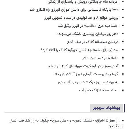
امرداد؛ ماه جاودانگی، رویش و پاسداری از زندگی
۱۰۰۰ پایگاه تابستانی برای دانش‌آموزان البرزی راه اندازی شد
بررسی موانع ۸ واحد تولیدی در ستاد تسهیل البرز
اختتامیه طرح «داناب» در البرز برگزار شد
«هر روز درختان بیشتری خشک می‌شوند»
درختان صدساله کلاک در صف قطع
سد پُر، باغ تشنه؛ چه کسی حق‌آبه کلاک را قطع کرد؟
ماما؛ همراه سلامت مادر
آتش‌سوزی در فودکورت مهرادمال کرج مهار شد
گرما پیش‌روست؛ آبفای البرز آماده‌باش داد
به بهانه سالروز درگذشت مهدی آذر یزدی
لبخندِ سدها، زنگِ خطرِ آب
پیشنهاد سردبیر
از مغز تا اشراق؛ «فلسفه ذهن» و «عقل سرخ» چگونه به راز شناخت انسان
می‌نگرند؟