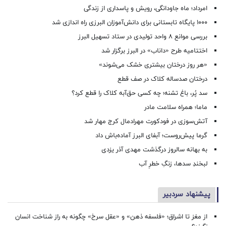
امرداد؛ ماه جاودانگی، رویش و پاسداری از زندگی
۱۰۰۰ پایگاه تابستانی برای دانش‌آموزان البرزی راه اندازی شد
بررسی موانع ۸ واحد تولیدی در ستاد تسهیل البرز
اختتامیه طرح «داناب» در البرز برگزار شد
«هر روز درختان بیشتری خشک می‌شوند»
درختان صدساله کلاک در صف قطع
سد پُر، باغ تشنه؛ چه کسی حق‌آبه کلاک را قطع کرد؟
ماما؛ همراه سلامت مادر
آتش‌سوزی در فودکورت مهرادمال کرج مهار شد
گرما پیش‌روست؛ آبفای البرز آماده‌باش داد
به بهانه سالروز درگذشت مهدی آذر یزدی
لبخندِ سدها، زنگِ خطرِ آب
پیشنهاد سردبیر
از مغز تا اشراق؛ «فلسفه ذهن» و «عقل سرخ» چگونه به راز شناخت انسان