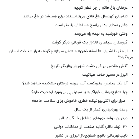
درختان باغ فاتح را چرا قطع کردیم
تنه‌های کهنسال باغ فاتح می‌توانستند برای همیشه در باغ بمانند
وقتی صدای اره از پاسخ مسئولان بلندتر است
وقتی خورشید به نیمه راه می‌رسد
گورستان سینمای لاله‌زار یک قربانی دیگر گرفت
از مغز تا اشراق؛ «فلسفه ذهن» و «عقل سرخ» چگونه به راز شناخت انسان
می‌نگرند؟
آتش مقدس بر فراز دشت شهریار روایتگر تاریخ
البرز در مسیر حذف هپاتیت
آیا یک میلیون مترمکعب آب، مرهم درختان خشکیده خواهد شد؟
چرا «مایع‌درمانی خوراکی» بر سرم‌تراپی بی‌مورد ارجحیت دارد؟
اصرار برای آنتی‌بیوتیک؛ خطری خاموش برای سلامت جامعه
وعده بهره‌برداری کمتر از یک سال
ویترین توانمندی‌های مشاغل خانگی در البرز
۳۲ نهاد ناظر؛ گلایه صنعت از مداخلات دولتی
نایب‌قهرمانی بانوی شطرنج‌باز البرزی در کشور