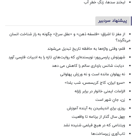
لبخندِ سدها، زنگِ خطرِ آب
پیشنهاد سردبیر
از مغز تا اشراق؛ «فلسفه ذهن» و «عقل سرخ» چگونه به راز شناخت انسان
می‌نگرند؟
قلم؛ وقتی واژه‌ها به حافظه تاریخ تبدیل می‌شوند
شهرنوش پارسی‌پور؛ نویسنده‌ای که روایت‌های تازه را به ادبیات فارسی آورد
دیابت شانس بارداری سالم را کاهش می دهد
نه پهلوان مانده است و نه ورزش پهلوانی
«سرو ایران، کاج کریسمس، شب یلدا»
الزامات ایمنی خانوار در برابر زلزله
زن، جانِ شهر است
روزی برای اندیشیدن به آینده آموزش
چهل سال گذار از برنامه تا واقعیت
ویتنامی که در هیچ فیلمی شنیده نشد
تاب‌آوری زیرساخت‌ها