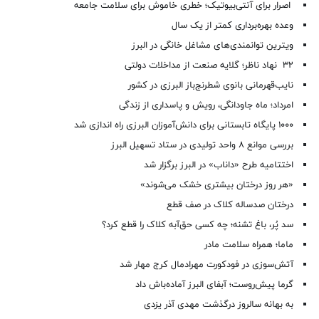
اصرار برای آنتی‌بیوتیک؛ خطری خاموش برای سلامت جامعه
وعده بهره‌برداری کمتر از یک سال
ویترین توانمندی‌های مشاغل خانگی در البرز
۳۲ نهاد ناظر؛ گلایه صنعت از مداخلات دولتی
نایب‌قهرمانی بانوی شطرنج‌باز البرزی در کشور
امرداد؛ ماه جاودانگی، رویش و پاسداری از زندگی
۱۰۰۰ پایگاه تابستانی برای دانش‌آموزان البرزی راه اندازی شد
بررسی موانع ۸ واحد تولیدی در ستاد تسهیل البرز
اختتامیه طرح «داناب» در البرز برگزار شد
«هر روز درختان بیشتری خشک می‌شوند»
درختان صدساله کلاک در صف قطع
سد پُر، باغ تشنه؛ چه کسی حق‌آبه کلاک را قطع کرد؟
ماما؛ همراه سلامت مادر
آتش‌سوزی در فودکورت مهرادمال کرج مهار شد
گرما پیش‌روست؛ آبفای البرز آماده‌باش داد
به بهانه سالروز درگذشت مهدی آذر یزدی