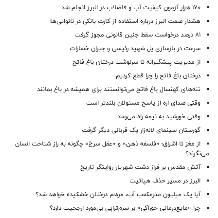
۱۷۰ هزار آزمون کیفیت آب و فاضلاب در البرز انجام شد
هشدار صمت البرز درباره استفاده از کارت بانکی در نانوایی‌ها
۸۱ درصد درخواست‌ سقط جنین قانونی مجوز گرفت
سرعت در بازسازی پل شهید رئیسی و جبران خسارات
از مدیریت پیشگیرانه تا سرنوشت درختان باغ فاتح
درختان باغ فاتح را چرا قطع کردیم
تنه‌های کهنسال باغ فاتح می‌توانستند برای همیشه در باغ بمانند
وقتی صدای اره از پاسخ مسئولان بلندتر است
وقتی خورشید به نیمه راه می‌رسد
گورستان سینمای لاله‌زار یک قربانی دیگر گرفت
از مغز تا اشراق؛ «فلسفه ذهن» و «عقل سرخ» چگونه به راز شناخت انسان
می‌نگرند؟
آتش مقدس بر فراز دشت شهریار روایتگر تاریخ
البرز در مسیر حذف هپاتیت
آیا یک میلیون مترمکعب آب، مرهم درختان خشکیده خواهد شد؟
چرا «مایع‌درمانی خوراکی» بر سرم‌تراپی بی‌مورد ارجحیت دارد؟