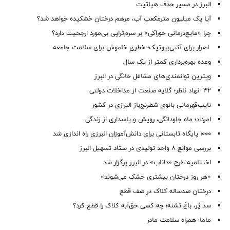
البرز در مسیر حذف هپاتیت
آیا یک میلیون مترمکعب آب، مرهم درختان خشکیده خواهد شد؟
چرا «مایع‌درمانی خوراکی» بر سرم‌تراپی بی‌مورد ارجحیت دارد؟
اصرار برای آنتی‌بیوتیک؛ خطری خاموش برای سلامت جامعه
وعده بهره‌برداری کمتر از یک سال
ویترین توانمندی‌های مشاغل خانگی در البرز
۳۲ نهاد ناظر؛ گلایه صنعت از مداخلات دولتی
نایب‌قهرمانی بانوی شطرنج‌باز البرزی در کشور
امرداد؛ ماه جاودانگی، رویش و پاسداری از زندگی
۱۰۰۰ پایگاه تابستانی برای دانش‌آموزان البرزی راه اندازی شد
بررسی موانع ۸ واحد تولیدی در ستاد تسهیل البرز
اختتامیه طرح «داناب» در البرز برگزار شد
«هر روز درختان بیشتری خشک می‌شوند»
درختان صدساله کلاک در صف قطع
سد پُر، باغ تشنه؛ چه کسی حق‌آبه کلاک را قطع کرد؟
ماما؛ همراه سلامت مادر