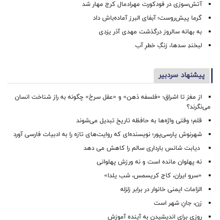
آتش‌سوزی در فودکورت مهرادمال کرج مهار شد
گرما پیش‌روست؛ آبفای البرز آماده‌باش داد
به بهانه سالروز درگذشت مهدی آذر یزدی
لبخندِ سدها، زنگِ خطرِ آب
پیشنهاد سردبیر
از مغز تا اشراق؛ «فلسفه ذهن» و «عقل سرخ» چگونه به راز شناخت انسان
می‌نگرند؟
قلم؛ وقتی واژه‌ها به حافظه تاریخ تبدیل می‌شوند
شهرنوش پارسی‌پور؛ نویسنده‌ای که روایت‌های تازه را به ادبیات فارسی آورد
دیابت شانس بارداری سالم را کاهش می دهد
نه پهلوان مانده است و نه ورزش پهلوانی
«سرو ایران، کاج کریسمس، شب یلدا»
الزامات ایمنی خانوار در برابر زلزله
زن، جانِ شهر است
روزی برای اندیشیدن به آینده آموزش