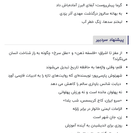
گرما پیش‌روست؛ آبفای البرز آماده‌باش داد
به بهانه سالروز درگذشت مهدی آذر یزدی
لبخندِ سدها، زنگِ خطرِ آب
پیشنهاد سردبیر
از مغز تا اشراق؛ «فلسفه ذهن» و «عقل سرخ» چگونه به راز شناخت انسان
می‌نگرند؟
قلم؛ وقتی واژه‌ها به حافظه تاریخ تبدیل می‌شوند
شهرنوش پارسی‌پور؛ نویسنده‌ای که روایت‌های تازه را به ادبیات فارسی آورد
دیابت شانس بارداری سالم را کاهش می دهد
نه پهلوان مانده است و نه ورزش پهلوانی
«سرو ایران، کاج کریسمس، شب یلدا»
الزامات ایمنی خانوار در برابر زلزله
زن، جانِ شهر است
روزی برای اندیشیدن به آینده آموزش