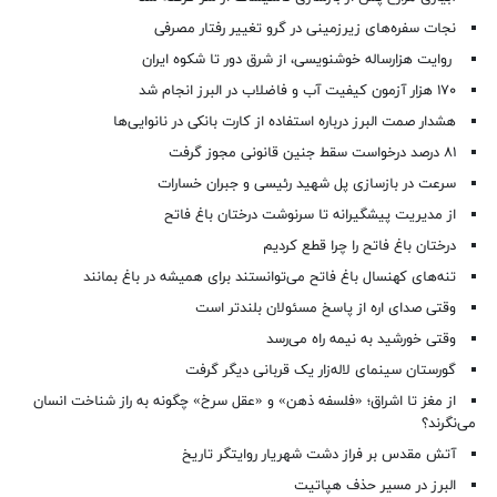
نجات سفره‌های زیرزمینی در گرو تغییر رفتار مصرفی
روایت هزارساله خوشنویسی، از شرق دور تا شکوه ایران
۱۷۰ هزار آزمون کیفیت آب و فاضلاب در البرز انجام شد
هشدار صمت البرز درباره استفاده از کارت بانکی در نانوایی‌ها
۸۱ درصد درخواست‌ سقط جنین قانونی مجوز گرفت
سرعت در بازسازی پل شهید رئیسی و جبران خسارات
از مدیریت پیشگیرانه تا سرنوشت درختان باغ فاتح
درختان باغ فاتح را چرا قطع کردیم
تنه‌های کهنسال باغ فاتح می‌توانستند برای همیشه در باغ بمانند
وقتی صدای اره از پاسخ مسئولان بلندتر است
وقتی خورشید به نیمه راه می‌رسد
گورستان سینمای لاله‌زار یک قربانی دیگر گرفت
از مغز تا اشراق؛ «فلسفه ذهن» و «عقل سرخ» چگونه به راز شناخت انسان
می‌نگرند؟
آتش مقدس بر فراز دشت شهریار روایتگر تاریخ
البرز در مسیر حذف هپاتیت