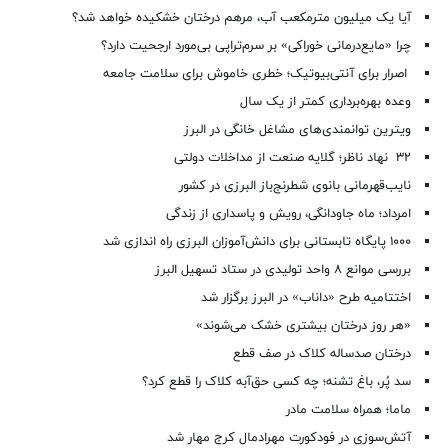
آیا یک میلیون مترمکعب آب، مرهم درختان خشکیده خواهد شد؟
چرا «مایع‌درمانی خوراکی» بر سرم‌تراپی بی‌مورد ارجحیت دارد؟
اصرار برای آنتی‌بیوتیک؛ خطری خاموش برای سلامت جامعه
وعده بهره‌برداری کمتر از یک سال
ویترین توانمندی‌های مشاغل خانگی در البرز
۳۲ نهاد ناظر؛ گلایه صنعت از مداخلات دولتی
نایب‌قهرمانی بانوی شطرنج‌باز البرزی در کشور
امرداد؛ ماه جاودانگی، رویش و پاسداری از زندگی
۱۰۰۰ پایگاه تابستانی برای دانش‌آموزان البرزی راه اندازی شد
بررسی موانع ۸ واحد تولیدی در ستاد تسهیل البرز
اختتامیه طرح «داناب» در البرز برگزار شد
«هر روز درختان بیشتری خشک می‌شوند»
درختان صدساله کلاک در صف قطع
سد پُر، باغ تشنه؛ چه کسی حق‌آبه کلاک را قطع کرد؟
ماما؛ همراه سلامت مادر
آتش‌سوزی در فودکورت مهرادمال کرج مهار شد