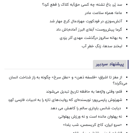
سد پُر، باغ تشنه؛ چه کسی حق‌آبه کلاک را قطع کرد؟
ماما؛ همراه سلامت مادر
آتش‌سوزی در فودکورت مهرادمال کرج مهار شد
گرما پیش‌روست؛ آبفای البرز آماده‌باش داد
به بهانه سالروز درگذشت مهدی آذر یزدی
لبخندِ سدها، زنگِ خطرِ آب
پیشنهاد سردبیر
از مغز تا اشراق؛ «فلسفه ذهن» و «عقل سرخ» چگونه به راز شناخت انسان
می‌نگرند؟
قلم؛ وقتی واژه‌ها به حافظه تاریخ تبدیل می‌شوند
شهرنوش پارسی‌پور؛ نویسنده‌ای که روایت‌های تازه را به ادبیات فارسی آورد
دیابت شانس بارداری سالم را کاهش می دهد
نه پهلوان مانده است و نه ورزش پهلوانی
«سرو ایران، کاج کریسمس، شب یلدا»