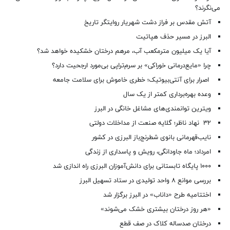
می‌نگرند؟
آتش مقدس بر فراز دشت شهریار روایتگر تاریخ
البرز در مسیر حذف هپاتیت
آیا یک میلیون مترمکعب آب، مرهم درختان خشکیده خواهد شد؟
چرا «مایع‌درمانی خوراکی» بر سرم‌تراپی بی‌مورد ارجحیت دارد؟
اصرار برای آنتی‌بیوتیک؛ خطری خاموش برای سلامت جامعه
وعده بهره‌برداری کمتر از یک سال
ویترین توانمندی‌های مشاغل خانگی در البرز
۳۲ نهاد ناظر؛ گلایه صنعت از مداخلات دولتی
نایب‌قهرمانی بانوی شطرنج‌باز البرزی در کشور
امرداد؛ ماه جاودانگی، رویش و پاسداری از زندگی
۱۰۰۰ پایگاه تابستانی برای دانش‌آموزان البرزی راه اندازی شد
بررسی موانع ۸ واحد تولیدی در ستاد تسهیل البرز
اختتامیه طرح «داناب» در البرز برگزار شد
«هر روز درختان بیشتری خشک می‌شوند»
درختان صدساله کلاک در صف قطع