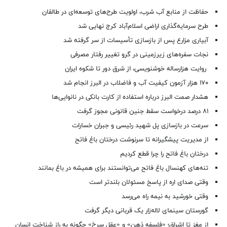
حفاظت از منابع آب شرب، اولویت طرح‌های توسعه‌ای در طالقان
طرح سرمایه‌گذاری اراضی اسلام‌آباد کرج نهایی شد
آبیاری مزارع پس از بازسازی تأسیسات از سر گرفته شد
نجات سفره‌های زیرزمینی در گرو تغییر رفتار مصرفی
روایت هزارساله خوشنویسی، از شرق دور تا شکوه ایران
۱۷۰ هزار آزمون کیفیت آب و فاضلاب در البرز انجام شد
هشدار صمت البرز درباره استفاده از کارت بانکی در نانوایی‌ها
۸۱ درصد درخواست‌ سقط جنین قانونی مجوز گرفت
سرعت در بازسازی پل شهید رئیسی و جبران خسارات
از مدیریت پیشگیرانه تا سرنوشت درختان باغ فاتح
درختان باغ فاتح را چرا قطع کردیم
تنه‌های کهنسال باغ فاتح می‌توانستند برای همیشه در باغ بمانند
وقتی صدای اره از پاسخ مسئولان بلندتر است
وقتی خورشید به نیمه راه می‌رسد
گورستان سینمای لاله‌زار یک قربانی دیگر گرفت
از مغز تا اشراق؛ «فلسفه ذهن» و «عقل سرخ» چگونه به راز شناخت انسان