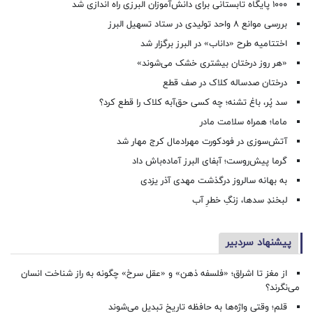
۱۰۰۰ پایگاه تابستانی برای دانش‌آموزان البرزی راه اندازی شد
بررسی موانع ۸ واحد تولیدی در ستاد تسهیل البرز
اختتامیه طرح «داناب» در البرز برگزار شد
«هر روز درختان بیشتری خشک می‌شوند»
درختان صدساله کلاک در صف قطع
سد پُر، باغ تشنه؛ چه کسی حق‌آبه کلاک را قطع کرد؟
ماما؛ همراه سلامت مادر
آتش‌سوزی در فودکورت مهرادمال کرج مهار شد
گرما پیش‌روست؛ آبفای البرز آماده‌باش داد
به بهانه سالروز درگذشت مهدی آذر یزدی
لبخندِ سدها، زنگِ خطرِ آب
پیشنهاد سردبیر
از مغز تا اشراق؛ «فلسفه ذهن» و «عقل سرخ» چگونه به راز شناخت انسان
می‌نگرند؟
قلم؛ وقتی واژه‌ها به حافظه تاریخ تبدیل می‌شوند