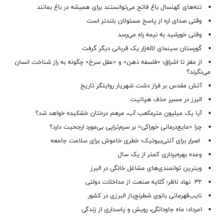
تنه‌های کهنسال باغ فاتح می‌توانستند برای همیشه در باغ بمانند
وقتی صدای اره از پاسخ مسئولان بلندتر است
وقتی خورشید به نیمه راه می‌رسد
گورستان سینمای لاله‌زار یک قربانی دیگر گرفت
از مغز تا اشراق؛ «فلسفه ذهن» و «عقل سرخ» چگونه به راز شناخت انسان
می‌نگرند؟
آتش مقدس بر فراز دشت شهریار روایتگر تاریخ
البرز در مسیر حذف هپاتیت
آیا یک میلیون مترمکعب آب، مرهم درختان خشکیده خواهد شد؟
چرا «مایع‌درمانی خوراکی» بر سرم‌تراپی بی‌مورد ارجحیت دارد؟
اصرار برای آنتی‌بیوتیک؛ خطری خاموش برای سلامت جامعه
وعده بهره‌برداری کمتر از یک سال
ویترین توانمندی‌های مشاغل خانگی در البرز
۳۲ نهاد ناظر؛ گلایه صنعت از مداخلات دولتی
نایب‌قهرمانی بانوی شطرنج‌باز البرزی در کشور
امرداد؛ ماه جاودانگی، رویش و پاسداری از زندگی