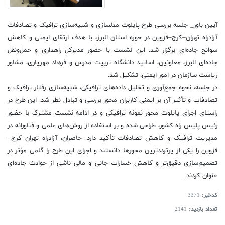
آیین باور_ جلسه بررسی طرح پایلوت مدلسازی و شبیه‌سازی ترافیک و تصادفات
آزادراه تهران–کرج–قزوین در حوزه استان البرز، با هدف ارتقای ایمنی و کاهش
سوانح جاده‌ای برگزار شد. این نشست با حضور مدیرکل راهداری و حمل‌ونقل
جاده‌ای البرز، معاونین، اساتید دانشگاه تربیت مدرس و فرهاد مهریاری، مشاور
ریاست سازمان در امور ایمنی، تشکیل شد.
در جلسه، نحوه جمع‌آوری و تحلیل داده‌های ترافیکی، شبیه‌سازی رفتار ترافیک و
تصادفات و تأثیر آن بر ایمنی کاربران محور بررسی و تبادل نظر شد. این طرح در
راستای اجرای پایلوت محور نمونه ترافیکی و در ادامه نشست مشترک با حضور
رئیس پلیس راه کشور، طراحی شده و بر استفاده از روش‌های علمی و فناورانه در
مدیریت ترافیک و کاهش تصادفات تأکید دارد. حاضران، آزادراه تهران–کرج–
قزوین را یکی از پرترددترین محورها دانستند و اجرای این طرح را گامی مؤثر در
تصمیم‌سازی دقیق‌تر و کاهش خسارات جانی و مالی ناشی از حوادث جاده‌ای
عنوان کردند. .
کدخبر:
3371
تعداد بازدید:
2141