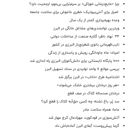
چرا «مایع‌درمانی خوراکی» بر سرم‌تراپی بی‌مورد ارجحیت دارد؟
اصرار برای آنتی‌بیوتیک؛ خطری خاموش برای سلامت جامعه
وعده بهره‌برداری کمتر از یک سال
ویترین توانمندی‌های مشاغل خانگی در البرز
۳۲ نهاد ناظر؛ گلایه صنعت از مداخلات دولتی
نایب‌قهرمانی بانوی شطرنج‌باز البرزی در کشور
امرداد؛ ماه جاودانگی، رویش و پاسداری از زندگی
۱۰۰۰ پایگاه تابستانی برای دانش‌آموزان البرزی راه اندازی شد
بررسی موانع ۸ واحد تولیدی در ستاد تسهیل البرز
اختتامیه طرح «داناب» در البرز برگزار شد
«هر روز درختان بیشتری خشک می‌شوند»
درختان صدساله کلاک در صف قطع
سد پُر، باغ تشنه؛ چه کسی حق‌آبه کلاک را قطع کرد؟
ماما؛ همراه سلامت مادر
آتش‌سوزی در فودکورت مهرادمال کرج مهار شد
گرما پیش‌روست؛ آبفای البرز آماده‌باش داد