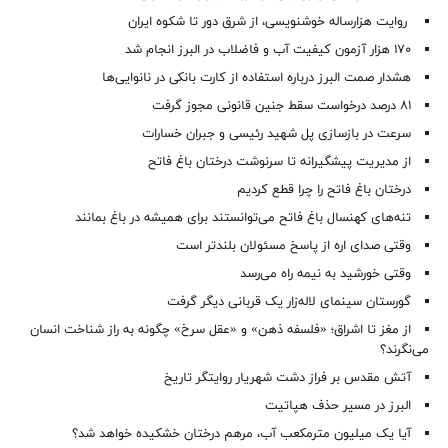
روایت هزارساله خوشنویسی، از شرق دور تا شکوه ایران
۱۷۰ هزار آزمون کیفیت آب و فاضلاب در البرز انجام شد
هشدار صمت البرز درباره استفاده از کارت بانکی در نانوایی‌ها
۸۱ درصد درخواست‌ سقط جنین قانونی مجوز گرفت
سرعت در بازسازی پل شهید رئیسی و جبران خسارات
از مدیریت پیشگیرانه تا سرنوشت درختان باغ فاتح
درختان باغ فاتح را چرا قطع کردیم
تنه‌های کهنسال باغ فاتح می‌توانستند برای همیشه در باغ بمانند
وقتی صدای اره از پاسخ مسئولان بلندتر است
وقتی خورشید به نیمه راه می‌رسد
گورستان سینمای لاله‌زار یک قربانی دیگر گرفت
از مغز تا اشراق؛ «فلسفه ذهن» و «عقل سرخ» چگونه به راز شناخت انسان
می‌نگرند؟
آتش مقدس بر فراز دشت شهریار روایتگر تاریخ
البرز در مسیر حذف هپاتیت
آیا یک میلیون مترمکعب آب، مرهم درختان خشکیده خواهد شد؟