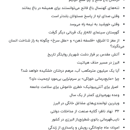
تنه‌های کهنسال باغ فاتح می‌توانستند برای همیشه در باغ بمانند
وقتی صدای اره از پاسخ مسئولان بلندتر است
وقتی خورشید به نیمه راه می‌رسد
گورستان سینمای لاله‌زار یک قربانی دیگر گرفت
از مغز تا اشراق؛ «فلسفه ذهن» و «عقل سرخ» چگونه به راز شناخت انسان
می‌نگرند؟
آتش مقدس بر فراز دشت شهریار روایتگر تاریخ
البرز در مسیر حذف هپاتیت
آیا یک میلیون مترمکعب آب، مرهم درختان خشکیده خواهد شد؟
چرا «مایع‌درمانی خوراکی» بر سرم‌تراپی بی‌مورد ارجحیت دارد؟
اصرار برای آنتی‌بیوتیک؛ خطری خاموش برای سلامت جامعه
وعده بهره‌برداری کمتر از یک سال
ویترین توانمندی‌های مشاغل خانگی در البرز
۳۲ نهاد ناظر؛ گلایه صنعت از مداخلات دولتی
نایب‌قهرمانی بانوی شطرنج‌باز البرزی در کشور
امرداد؛ ماه جاودانگی، رویش و پاسداری از زندگی