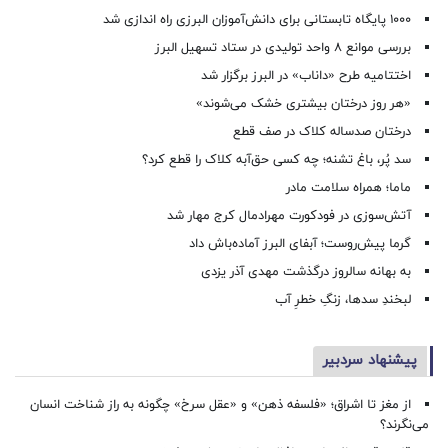
۱۰۰۰ پایگاه تابستانی برای دانش‌آموزان البرزی راه اندازی شد
بررسی موانع ۸ واحد تولیدی در ستاد تسهیل البرز
اختتامیه طرح «داناب» در البرز برگزار شد
«هر روز درختان بیشتری خشک می‌شوند»
درختان صدساله کلاک در صف قطع
سد پُر، باغ تشنه؛ چه کسی حق‌آبه کلاک را قطع کرد؟
ماما؛ همراه سلامت مادر
آتش‌سوزی در فودکورت مهرادمال کرج مهار شد
گرما پیش‌روست؛ آبفای البرز آماده‌باش داد
به بهانه سالروز درگذشت مهدی آذر یزدی
لبخندِ سدها، زنگِ خطرِ آب
پیشنهاد سردبیر
از مغز تا اشراق؛ «فلسفه ذهن» و «عقل سرخ» چگونه به راز شناخت انسان
می‌نگرند؟