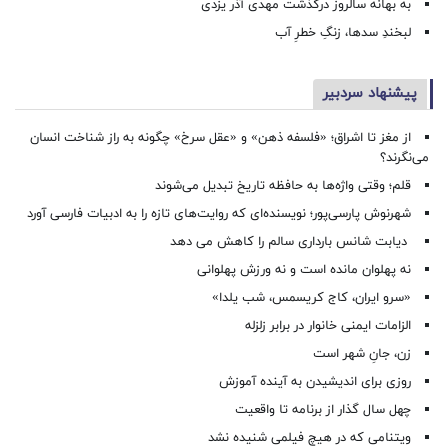
به بهانه سالروز درگذشت مهدی آذر یزدی
لبخندِ سدها، زنگِ خطرِ آب
پیشنهاد سردبیر
از مغز تا اشراق؛ «فلسفه ذهن» و «عقل سرخ» چگونه به راز شناخت انسان
می‌نگرند؟
قلم؛ وقتی واژه‌ها به حافظه تاریخ تبدیل می‌شوند
شهرنوش پارسی‌پور؛ نویسنده‌ای که روایت‌های تازه را به ادبیات فارسی آورد
دیابت شانس بارداری سالم را کاهش می دهد
نه پهلوان مانده است و نه ورزش پهلوانی
«سرو ایران، کاج کریسمس، شب یلدا»
الزامات ایمنی خانوار در برابر زلزله
زن، جانِ شهر است
روزی برای اندیشیدن به آینده آموزش
چهل سال گذار از برنامه تا واقعیت
ویتنامی که در هیچ فیلمی شنیده نشد