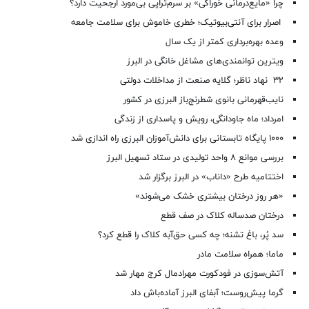
چرا «مایع‌درمانی خوراکی» بر سرم‌تراپی بی‌مورد ارجحیت دارد؟
اصرار برای آنتی‌بیوتیک؛ خطری خاموش برای سلامت جامعه
وعده بهره‌برداری کمتر از یک سال
ویترین توانمندی‌های مشاغل خانگی در البرز
۳۲ نهاد ناظر؛ گلایه صنعت از مداخلات دولتی
نایب‌قهرمانی بانوی شطرنج‌باز البرزی در کشور
امرداد؛ ماه جاودانگی، رویش و پاسداری از زندگی
۱۰۰۰ پایگاه تابستانی برای دانش‌آموزان البرزی راه اندازی شد
بررسی موانع ۸ واحد تولیدی در ستاد تسهیل البرز
اختتامیه طرح «داناب» در البرز برگزار شد
«هر روز درختان بیشتری خشک می‌شوند»
درختان صدساله کلاک در صف قطع
سد پُر، باغ تشنه؛ چه کسی حق‌آبه کلاک را قطع کرد؟
ماما؛ همراه سلامت مادر
آتش‌سوزی در فودکورت مهرادمال کرج مهار شد
گرما پیش‌روست؛ آبفای البرز آماده‌باش داد