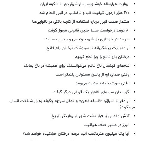
روایت هزارساله خوشنویسی، از شرق دور تا شکوه ایران
۱۷۰ هزار آزمون کیفیت آب و فاضلاب در البرز انجام شد
هشدار صمت البرز درباره استفاده از کارت بانکی در نانوایی‌ها
۸۱ درصد درخواست‌ سقط جنین قانونی مجوز گرفت
سرعت در بازسازی پل شهید رئیسی و جبران خسارات
از مدیریت پیشگیرانه تا سرنوشت درختان باغ فاتح
درختان باغ فاتح را چرا قطع کردیم
تنه‌های کهنسال باغ فاتح می‌توانستند برای همیشه در باغ بمانند
وقتی صدای اره از پاسخ مسئولان بلندتر است
وقتی خورشید به نیمه راه می‌رسد
گورستان سینمای لاله‌زار یک قربانی دیگر گرفت
از مغز تا اشراق؛ «فلسفه ذهن» و «عقل سرخ» چگونه به راز شناخت انسان
می‌نگرند؟
آتش مقدس بر فراز دشت شهریار روایتگر تاریخ
البرز در مسیر حذف هپاتیت
آیا یک میلیون مترمکعب آب، مرهم درختان خشکیده خواهد شد؟