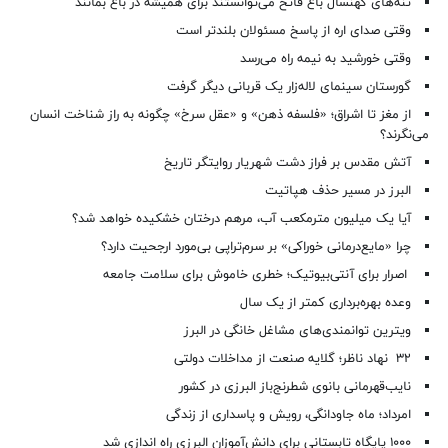
تنه‌های کهنسال باغ فاتح می‌توانستند برای همیشه در باغ بمانند
وقتی صدای اره از پاسخ مسئولان بلندتر است
وقتی خورشید به نیمه راه می‌رسد
گورستان سینمای لاله‌زار یک قربانی دیگر گرفت
از مغز تا اشراق؛ «فلسفه ذهن» و «عقل سرخ» چگونه به راز شناخت انسان
می‌نگرند؟
آتش مقدس بر فراز دشت شهریار روایتگر تاریخ
البرز در مسیر حذف هپاتیت
آیا یک میلیون مترمکعب آب، مرهم درختان خشکیده خواهد شد؟
چرا «مایع‌درمانی خوراکی» بر سرم‌تراپی بی‌مورد ارجحیت دارد؟
اصرار برای آنتی‌بیوتیک؛ خطری خاموش برای سلامت جامعه
وعده بهره‌برداری کمتر از یک سال
ویترین توانمندی‌های مشاغل خانگی در البرز
۳۲ نهاد ناظر؛ گلایه صنعت از مداخلات دولتی
نایب‌قهرمانی بانوی شطرنج‌باز البرزی در کشور
امرداد؛ ماه جاودانگی، رویش و پاسداری از زندگی
۱۰۰۰ پایگاه تابستانی برای دانش‌آموزان البرزی راه اندازی شد