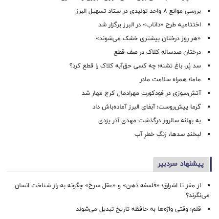
بررسی موانع ۸ واحد تولیدی در ستاد تسهیل البرز
اختتامیه طرح «داناب» در البرز برگزار شد
«هر روز درختان بیشتری خشک می‌شوند»
درختان صدساله کلاک در صف قطع
سد پُر، باغ تشنه؛ چه کسی حق‌آبه کلاک را قطع کرد؟
ماما؛ همراه سلامت مادر
آتش‌سوزی در فودکورت مهرادمال کرج مهار شد
گرما پیش‌روست؛ آبفای البرز آماده‌باش داد
به بهانه سالروز درگذشت مهدی آذر یزدی
لبخندِ سدها، زنگِ خطرِ آب
پیشنهاد سردبیر
از مغز تا اشراق؛ «فلسفه ذهن» و «عقل سرخ» چگونه به راز شناخت انسان
می‌نگرند؟
قلم؛ وقتی واژه‌ها به حافظه تاریخ تبدیل می‌شوند