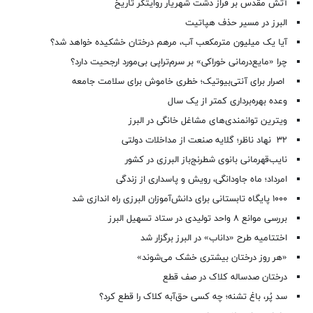
آتش مقدس بر فراز دشت شهریار روایتگر تاریخ
البرز در مسیر حذف هپاتیت
آیا یک میلیون مترمکعب آب، مرهم درختان خشکیده خواهد شد؟
چرا «مایع‌درمانی خوراکی» بر سرم‌تراپی بی‌مورد ارجحیت دارد؟
اصرار برای آنتی‌بیوتیک؛ خطری خاموش برای سلامت جامعه
وعده بهره‌برداری کمتر از یک سال
ویترین توانمندی‌های مشاغل خانگی در البرز
۳۲ نهاد ناظر؛ گلایه صنعت از مداخلات دولتی
نایب‌قهرمانی بانوی شطرنج‌باز البرزی در کشور
امرداد؛ ماه جاودانگی، رویش و پاسداری از زندگی
۱۰۰۰ پایگاه تابستانی برای دانش‌آموزان البرزی راه اندازی شد
بررسی موانع ۸ واحد تولیدی در ستاد تسهیل البرز
اختتامیه طرح «داناب» در البرز برگزار شد
«هر روز درختان بیشتری خشک می‌شوند»
درختان صدساله کلاک در صف قطع
سد پُر، باغ تشنه؛ چه کسی حق‌آبه کلاک را قطع کرد؟