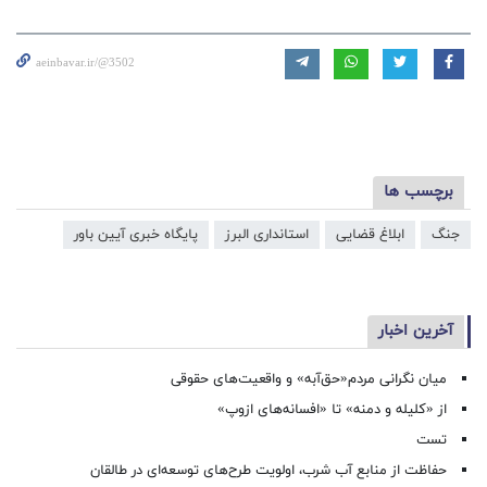
aeinbavar.ir/@3502
برچسب ها
جنگ
ابلاغ قضایی
استانداری البرز
پایگاه خبری آیین باور
آخرین اخبار
میان نگرانی مردم«حق‌آبه» و واقعیت‌های حقوقی
از «کلیله و دمنه» تا «افسانه‌های ازوپ»
تست
حفاظت از منابع آب شرب، اولویت طرح‌های توسعه‌ای در طالقان