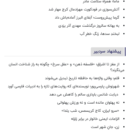
ماما؛ همراه سلامت مادر
آتش‌سوزی در فودکورت مهرادمال کرج مهار شد
گرما پیش‌روست؛ آبفای البرز آماده‌باش داد
به بهانه سالروز درگذشت مهدی آذر یزدی
لبخندِ سدها، زنگِ خطرِ آب
پیشنهاد سردبیر
از مغز تا اشراق؛ «فلسفه ذهن» و «عقل سرخ» چگونه به راز شناخت انسان
می‌نگرند؟
قلم؛ وقتی واژه‌ها به حافظه تاریخ تبدیل می‌شوند
شهرنوش پارسی‌پور؛ نویسنده‌ای که روایت‌های تازه را به ادبیات فارسی آورد
دیابت شانس بارداری سالم را کاهش می دهد
نه پهلوان مانده است و نه ورزش پهلوانی
«سرو ایران، کاج کریسمس، شب یلدا»
الزامات ایمنی خانوار در برابر زلزله
زن، جانِ شهر است