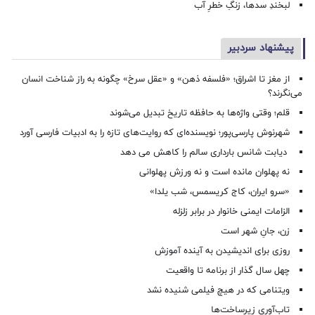
لبخندِ سدها، زنگِ خطرِ آب
پیشنهاد سردبیر
از مغز تا اشراق؛ «فلسفه ذهن» و «عقل سرخ» چگونه به راز شناخت انسان
می‌نگرند؟
قلم؛ وقتی واژه‌ها به حافظه تاریخ تبدیل می‌شوند
شهرنوش پارسی‌پور؛ نویسنده‌ای که روایت‌های تازه را به ادبیات فارسی آورد
دیابت شانس بارداری سالم را کاهش می دهد
نه پهلوان مانده است و نه ورزش پهلوانی
«سرو ایران، کاج کریسمس، شب یلدا»
الزامات ایمنی خانوار در برابر زلزله
زن، جانِ شهر است
روزی برای اندیشیدن به آینده آموزش
چهل سال گذار از برنامه تا واقعیت
ویتنامی که در هیچ فیلمی شنیده نشد
تاب‌آوری زیرساخت‌ها