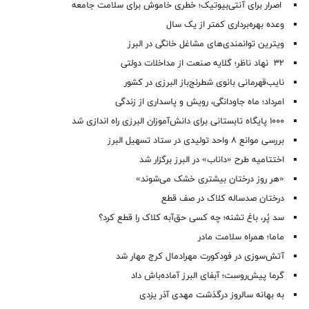
اصرار برای آنتی‌بیوتیک؛ خطری خاموش برای سلامت جامعه
وعده بهره‌برداری کمتر از یک سال
ویترین توانمندی‌های مشاغل خانگی در البرز
۳۲ نهاد ناظر؛ گلایه صنعت از مداخلات دولتی
نایب‌قهرمانی بانوی شطرنج‌باز البرزی در کشور
امرداد؛ ماه جاودانگی، رویش و پاسداری از زندگی
۱۰۰۰ پایگاه تابستانی برای دانش‌آموزان البرزی راه اندازی شد
بررسی موانع ۸ واحد تولیدی در ستاد تسهیل البرز
اختتامیه طرح «داناب» در البرز برگزار شد
«هر روز درختان بیشتری خشک می‌شوند»
درختان صدساله کلاک در صف قطع
سد پُر، باغ تشنه؛ چه کسی حق‌آبه کلاک را قطع کرد؟
ماما؛ همراه سلامت مادر
آتش‌سوزی در فودکورت مهرادمال کرج مهار شد
گرما پیش‌روست؛ آبفای البرز آماده‌باش داد
به بهانه سالروز درگذشت مهدی آذر یزدی