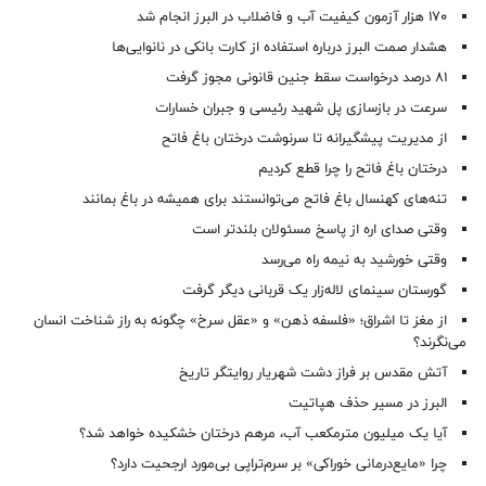
۱۷۰ هزار آزمون کیفیت آب و فاضلاب در البرز انجام شد
هشدار صمت البرز درباره استفاده از کارت بانکی در نانوایی‌ها
۸۱ درصد درخواست‌ سقط جنین قانونی مجوز گرفت
سرعت در بازسازی پل شهید رئیسی و جبران خسارات
از مدیریت پیشگیرانه تا سرنوشت درختان باغ فاتح
درختان باغ فاتح را چرا قطع کردیم
تنه‌های کهنسال باغ فاتح می‌توانستند برای همیشه در باغ بمانند
وقتی صدای اره از پاسخ مسئولان بلندتر است
وقتی خورشید به نیمه راه می‌رسد
گورستان سینمای لاله‌زار یک قربانی دیگر گرفت
از مغز تا اشراق؛ «فلسفه ذهن» و «عقل سرخ» چگونه به راز شناخت انسان
می‌نگرند؟
آتش مقدس بر فراز دشت شهریار روایتگر تاریخ
البرز در مسیر حذف هپاتیت
آیا یک میلیون مترمکعب آب، مرهم درختان خشکیده خواهد شد؟
چرا «مایع‌درمانی خوراکی» بر سرم‌تراپی بی‌مورد ارجحیت دارد؟