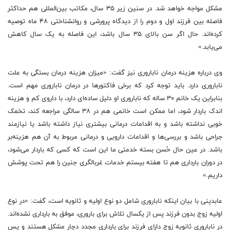
مشکل مواجه خواهد شد. در سنین زیر ۳۵ سال، مکاتب بین‌المللی هم حداکثر
فاصله بین فرزند اول و دوم را از دیدگاه پرورشی و روانشناختی ۴۸ ماه توصیه
کرده‌اند. حال اگر سن بالای ۳۵ سال باشد، این فاصله به یک سال کاهش
می‌یابد.»
وی درباره هزینه درمان ناباروری نیز گفت: «میزان هزینه درمان بستگی به علت
ناباروری دارد. باید توجه کرد که برخی فاکتورها در درمان ناباروری مهم است.
بنابراین یک خانم ۳۰ ساله که ناباروری او دلیل ساده‌ای دارد، با داروی کم و هزینه
اندک باردار شود، اما ممکن است خانمی هم در ۳۸ سالگی مراجعه کند، تخمک
خوبی نداشته باشد و به اقدامات درمانی بیشتری نیاز داشته باشد یا نیازمند
جراحی باشد و بررسی‌ها و اقدامات دارویی و درمانی مربوط به آن هم هزینه‌بر
باشد. در عین حال حُسن بسته خدمتی ما این است که کسی که باردار می‌شود،
در دوران بارداری هم تا هفته بیستم خدمات غربالگری جنین را هم تحت پوشش
داریم.»
عابدینی با بیان اینکه ناباروری شامل دو نوع اولیه و ثانویه است، گفت: «در نوع
اولیه زوج بدون فرزند پس از یکسال تلاش برای باروری، موفق به بارداری نشده‌اند.
در ناباروری ثانویه زوج دارای فرزند برای بارداری مجدد دچار مشکل هستند و پس