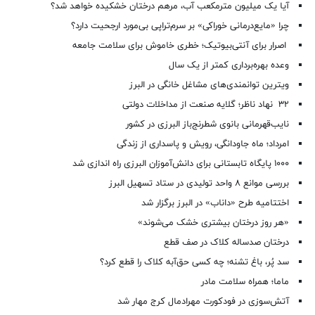
آیا یک میلیون مترمکعب آب، مرهم درختان خشکیده خواهد شد؟
چرا «مایع‌درمانی خوراکی» بر سرم‌تراپی بی‌مورد ارجحیت دارد؟
اصرار برای آنتی‌بیوتیک؛ خطری خاموش برای سلامت جامعه
وعده بهره‌برداری کمتر از یک سال
ویترین توانمندی‌های مشاغل خانگی در البرز
۳۲ نهاد ناظر؛ گلایه صنعت از مداخلات دولتی
نایب‌قهرمانی بانوی شطرنج‌باز البرزی در کشور
امرداد؛ ماه جاودانگی، رویش و پاسداری از زندگی
۱۰۰۰ پایگاه تابستانی برای دانش‌آموزان البرزی راه اندازی شد
بررسی موانع ۸ واحد تولیدی در ستاد تسهیل البرز
اختتامیه طرح «داناب» در البرز برگزار شد
«هر روز درختان بیشتری خشک می‌شوند»
درختان صدساله کلاک در صف قطع
سد پُر، باغ تشنه؛ چه کسی حق‌آبه کلاک را قطع کرد؟
ماما؛ همراه سلامت مادر
آتش‌سوزی در فودکورت مهرادمال کرج مهار شد