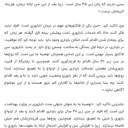
سنی داریم که زنان زیر ۴۵ سال است. زیرا بعد از این سن ارائه درمان، هزینه-
اثربخش نیست.»
وی تاکید کرد: «سن یکی از فاکتورهای مهم در درمان ناباروری است. افراد نباید
فکر کنند حالا که خدمات ناباروری تحت پوشش بیمه قرار گرفته، هر زمان که
برای بچه‌دار شدن اقدام کنند، امکان بارداری وجود دارد. باید توجه کرد که موفقیت
در بارداری، در درجه اول بستگی به سلامت جسمی زوج دارد. در بحث ناباروری، سن
فاکتور بسیار مهمی است. بر این اساس همچنان توصیه ما این است که زوج‌ها
در سن زیر ۳۰ سال اقدام به فرزندآوری کنند. همچنین تا زمانیکه از قدرت
باروری‌شان مطمئن نشده‌اند، بارداری پس از ازدواج را به تعویق نیندازند. ابتدا
زوج‌ها باید بررسی کنند که از نظر باروری وضعیت خوبی دارند یا نه و بعد اقدام
کنند. چه بسا بسیاری از خانم‌ها یا آقایان کم بارور هستند و از این موضوع
آگاهی ندارند.»
عابدینی تاکید کرد: «توصیه ما به عنوان متولی بحث ناباروری در وزارت بهداشت،
این است که افراد در سن زیر ۳۰ سال برای بارداری اقدام کنند و بعد از ازدواج
باروری را خیلی به تعویق نیندازند. همچنین زوج‌ها بین فرزندان‌شان هم خیلی
فاصله نیندازند. زیرا با افزایش سن و افزایش احتمال ابتلا به عفونت‌ها، باروری با