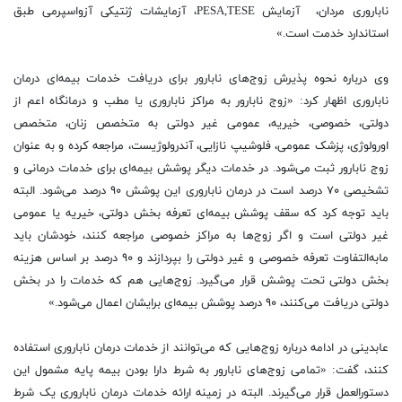
ناباروری مردان، آزمایش PESA,TESE، آزمایشات ژنتیکی آزواسپرمی طبق
استاندارد خدمت است.»
وی درباره نحوه پذیرش زوج‌های نابارور برای دریافت خدمات بیمه‌ای درمان
ناباروری اظهار کرد: «زوج نابارور به مراکز ناباروری یا مطب و درمانگاه اعم از
دولتی، خصوصی، خیریه، عمومی غیر دولتی به متخصص زنان، متخصص
اورولوژی، پزشک عمومی، فلوشیپ نازایی، آندرولوژیست، مراجعه کرده و به عنوان
زوج نابارور ثبت می‌شود. در خدمات دیگر پوشش بیمه‌ای برای خدمات درمانی و
تشخیصی ۷۰ درصد است در درمان ناباروری این پوشش ۹۰ درصد می‌شود. البته
باید توجه کرد که سقف پوشش بیمه‌ای تعرفه ‌بخش دولتی، خیریه یا عمومی
غیر دولتی است و اگر زوج‌ها به مراکز خصوصی مراجعه کنند، خودشان باید
مابه‌التفاوت تعرفه خصوصی و غیر دولتی را بپردازند و ۹۰ درصد بر اساس هزینه
‌بخش دولتی تحت پوشش قرار می‌گیرد. زوج‌هایی هم که خدمات را در ‌بخش
دولتی دریافت می‌کنند، ۹۰ درصد پوشش بیمه‌ای برایشان اعمال می‌شود.»
عابدینی در ادامه درباره زوج‌هایی که می‌توانند از خدمات درمان ناباروری استفاده
کنند، گفت: «تمامی زوج‌های نابارور به شرط دارا بودن بیمه پایه مشمول این
دستورالعمل قرار می‌گیرند. البته در زمینه ارائه خدمات درمان ناباروری یک شرط