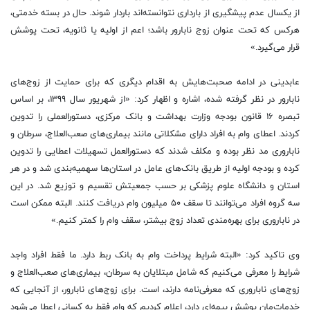
از یکسال عدم پیشگیری از بارداری نتوانسته‌اند باردار شوند. حال در بسته خدمتی،
هرکس که تحت عنوان زوج نابارور باشد؛ اعم از اولیه یا ثانویه، تحت پوشش
قرار می‌گیرد.»
عابدینی در ادامه صحبت‌هایش به اقدام دیگری که برای حمایت از زوج‌های
نابارور در نظر گرفته شده، اشاره و اظهار کرد: «از شهریور سال ۱۳۹۹، بر اساس
تبصره ۱۶ قانون بودجه وزارت بهداشت و بانک مرکزی، دستورالعملی را تدوین
کردند. اعطای وام به افراد دارای مشکلاتی مانند بیماری‌های صعب‌العلاج، سرطان و
ناباروری مد نظر بوده و مکلف شدند که دستورالعمل تسهیلات اعطایی را تدوین
کرده و بودجه اولیه از طریق بانک‌های عامل در استان‌ها سهمیه‌بندی شد و در هر
استان و دانشگاه علوم پزشکی بر حسب جمعیتش تقسیم و توزیع شد. در این
سه گروه افراد می‌توانند تا سقف ۵۰ میلیون وام دریافت کنند. البته ممکن است
در ناباروری برای بهره‌مندی تعداد زوج بیشتر، سقف وام را کمتر کنیم.»
وی تاکید کرد: «البته شرایط پرداخت وام به بانک ربط دارد. ما فقط افراد واجد
شرایط را معرفی می‌کنیم که شامل مبتلایان به سرطان، بیماری‌های صعب‌العلاج و
زوج‌های ناباروری که معرفی‌نامه دارند، است. برای زوج‌های نابارور، از آنجایی که
خدمات‌مان پوشش بیمه‌ای دارد، اعلام کردیم که وام فقط به کسانی اعطا می‌شود