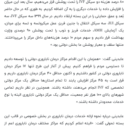
۸۰ درصد هزینه دو سیکل IVF را تحت پوشش قرار می‌دهیم، سال بعد این میزان
را افزایش داده یا خدمات دیگری را به آن اضافه کردیم. به طوری که در حال حاضر
بُعد و عمق حمایتی را در این بسته ارتقاء دادیم. در سال ۱۳۹۹ سه سیکل IVF، سه
سیکل IUI، سه سیکل انتقال با جنین فریز، عمل میکروتسه و تسه برای مردان،
یک آزمایش AMH، خدمات فریز و ذوب را تحت پوشش ۹۰ درصدی وزارت
بهداشت قرار دادیم و سهم مردم ۱۰ درصد هزینه‌های داخل مرکز را می‌پرداختند.
منتها سقف و معیار پوشش ما‌ بخش دولتی بود.»
عابدینی گفت: «همزمان با این اقدام مراکز درمان ناباروری دولتی را توسعه دادیم
تا دسترسی مردم را فراهم کنیم. پیش از آغاز این طرح تنها ۱۷ مرکز درمان
ناباروری دولتی در کشور داشتیم و اکنون حداقل ۴۰ مرکز درمان ناباروری داریم و
قرار است به ۴۵ مرکز افزایش یابند تا تمام استان‌ها حداقل یک مرکز دولتی
تخصصی که IVF انجام می‌دهند، داشته باشند. همچنین در نظر داریم تمامی
شهرهای بالای ۱۰۰ هزار نفر جمعیت، حداقل یک مرکز دولتی ناباروری البته با نوع
خدمات محدودتر داشته باشند.»
عابدینی درباره نحوه ارائه خدمات درمان ناباروری در ‌بخش خصوصی در قالب این
بسته تحولی گفت: «البته اعلام کردیم که مراکز مختلف درمان ناباروری اعم از