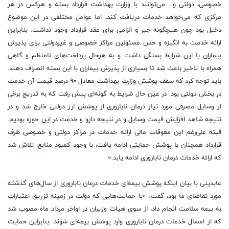
خصوصی، دولتی و... می‌توانند با وزارت بهداشت قرارداد بسته و هرکس در هر
مرکزی که می‌خواهد خدمات دریافت کند، اما عوامل مختلفی در این موضوع
دخیل بود چون هیچگونه جبر و الزامی برای عقد قرارداد وجود نداشت. بنابراین
ارائه خدمت به انگیزه و حس مسئولین مراکز خصوصی و غیردولتی برای پذیرش
بیماران با این شرایط بستگی داشت و به هرحال پرداخت‌های نامنظم و گاهی
همراه با تاخیر باعث شد تا بسیاری از پذیرش بیماران با این بسته انصراف دهند.
باید توجه کرد که سقف پوشش وزارت بهداشت معادل ۹۰ درصد قیمت آن خدمت
در ‌بخش دولتی بود. در عین حال شرایط به گونه‌ای پیش رفت که به تدریج برخی
از وسایل مصرفی مورد نیاز درمان ناباروری از پوشش ارز دولتی خارج شد و در
نتیجه شاهد افزایش قیمت‌ وسایل و در نتیجه دارو و خدمت در این حوزه بودیم.
البته علی‌رغم این معوقات مالی ارائه خدمات در مراکز دولتی و خصوصی طرف
قرارداد همچنان با پوشش حمایتی ادامه یافت، با وجود کمبود منابع، تلاش شد
که ارائه خدمات درمان ناباروری ادامه یابد.»
عابدینی با بیان اینکه پوشش بیمه‌ای خدمات درمان ناباروری از سال‌های گذشته
مورد تقاضای ما بود، گفت: «با حمایت‌هایی که دولت در زمینه تزریق اعتبارات
به بیمه سلامت انجام داد، از سوی هیات وزیران در اواخر مرداد ماه مصوب شد
که از امسال خدمات درمان ناباروری وارد پوشش بیمه‌ای شوند. بنابراین حمایت