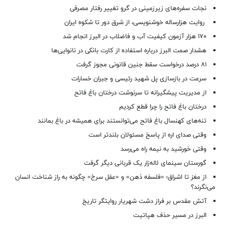
نجات سفره‌های زیرزمینی در گرو تغییر رفتار مصرفی
روایت هزارساله خوشنویسی، از شرق دور تا شکوه ایران
۱۷۰ هزار آزمون کیفیت آب و فاضلاب در البرز انجام شد
هشدار صمت البرز درباره استفاده از کارت بانکی در نانوایی‌ها
۸۱ درصد درخواست‌ سقط جنین قانونی مجوز گرفت
سرعت در بازسازی پل شهید رئیسی و جبران خسارات
از مدیریت پیشگیرانه تا سرنوشت درختان باغ فاتح
درختان باغ فاتح را چرا قطع کردیم
تنه‌های کهنسال باغ فاتح می‌توانستند برای همیشه در باغ بمانند
وقتی صدای اره از پاسخ مسئولان بلندتر است
وقتی خورشید به نیمه راه می‌رسد
گورستان سینمای لاله‌زار یک قربانی دیگر گرفت
از مغز تا اشراق؛ «فلسفه ذهن» و «عقل سرخ» چگونه به راز شناخت انسان
می‌نگرند؟
آتش مقدس بر فراز دشت شهریار روایتگر تاریخ
البرز در مسیر حذف هپاتیت