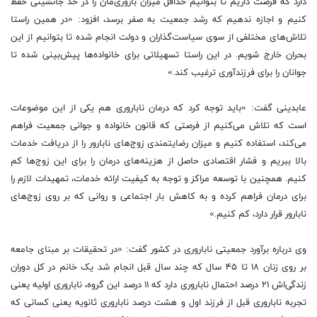
دارد که فرصت داریم تا بتوانیم حداقل میزان باروری‌مان را در حد جانشینی حفظ
کنیم و اجازه ندهیم که رشد جمعیت به صفر برسد، افزود: «در همین راستا
تلاش‌های مختلفی از سوی سیاست‌گذاران و دولت انجام شده تا بتوانیم از این
بحران خارج شویم. در این راستا تسهیلاتی برای خانواده‌ها پیش‌بینی شده تا
جوانان را برای فرزندآوری ترغیب کند.»
عابدینی گفت: «باید توجه کرد که درمان ناباروری هم یکی از این موضوعات
است که تلاش می‌کنیم از فرصتی که قانون خانواده و جوانی جمعیت فراهم
می‌کند، استفاده کنیم و میزان رضایتمندی زوج‌های نابارور را از دریافت خدمات
بالا ببریم و فشار اقتصادی حاصل از هزینه‌های درمان را برای این زوج‌ها کم
کنیم. همچنین با توسعه مراکز و توجه به کیفیت ارائه خدمات، تمهیدات لازم را
برای درمان فراهم کرده و به کاهش بار اجتماعی و روانی که بر روی زوج‌های
نابارور قرار دارد، کم کنیم.»
وی درباره برآورد جمعیتی ناباروری در کشور گفت: «در تحقیقات بر مبنای جامعه
بر روی زنان ۱۸ تا ۴۵ سال که چند سال قبل انجام شد یک خانم در کل دوران
زندگی‌اش ۲۱ درصد احتمال ناباروری دارد که ۱۱ درصد این گروه، ناباروری اولیه یعنی
تجربه ناباروری قبل از فرزند اول و هشت درصد ناباروری ثانویه یعنی کسانی‌ که