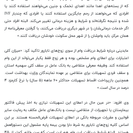
که از بسته‌های اهدا مانند اهدای تخمک و جنین می‌خواهند استفاده کنند یا
افرادی که می‌خواهند از رحم جایگزین استفاده کنند یا افرادی که چندبار IVF
شده و نتیجه نگرفته‌اند و شرایط و هزینه درمانی تغییر می‌کند. البته افراد حتی
اگر خدمات درمانی‌شان را در شهر دیگری دریافت می‌کنند، با گرفتن معرفی‌نامه از
همان مرکز، باید وام‌شان را از شهر محل سکونت خودشان دریافت کنند.»
عابدینی درباره شرایط دریافت وام از سوی زوج‌های نابارور تاکید کرد: «میزان کلی
اعتبارات برای اعطای وام مشخص بوده و هر زوج فقط یکبار می‌تواند از این وام
استفاده کند. وظیفه معرفی متقاضی به بانک عامل در سقف کلی سهمیه‌ استان
و سقف فردی تسهیلات برای متقاضی بر عهده نمایندگان وزارت بهداشت است.
همچنین بازپرداخت اقساط تسهیلات حداکثر ۶۰ ماهه (۵ سال) با نرخ کارمزد ۴
درصد در سال است.»
وی افزود: «در عین حال در اعطای این تسهیلات نیازی به اخذ پیش فاکتور
بیمارستان یا تجهیزات از متقاضی نیست و بانک‌های عامل مکلف به رعایت سایر
قوانین و مقررات مربوطه بانکی در اعطای تسهیلات قرض‌الحسنه هستند. بر این
اساس کلیه زوج‌های نابارور به شرط دارا بودن بیمه پایه مشمول این دستورالعمل
هستند. البته شرایط دریافت این وام هم این است که سن خانم کمتر از ۴۵