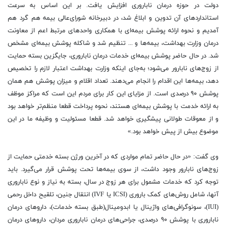
دولت در حوزه درمان ناباروری افزایش یافت. بر این اساس به سرعت
استانداردهای آن تدوین و ابلاغ شد، در دبیرخانه شورای‌عالی بیمه هم گرد هم
آمدیم و نحوه ارائه پوشش بیمه‌ای با همکاری واحدهای مرتبط اعم از معاونت
درمان وزارت بهداشت، بیمه‌ها و ... تنظیم شد و شاکله پوشش بیمه‌ای مشخص
شد. در حال حاضر پوشش بیمه‌ای خدمات درمان ناباروری، جایگزین بسته حمایت
از زوج‌های نابارور می‌شود؛ به‌جای اینکه وزارت بهداشت اعتبار لازم را تخصیص
دهد، بیمه‌ها این اقدام را انجام می‌دهند. تعداد اقلام و میزان پوشش هم همان
پوشش ۹۰ درصدی است. از مزایای این کار برای مردم این است که مراکز موظف
به ارائه خدمت با پوشش بیمه‌ای هستند، نحوه پرداخت قطعا منظم‌تر خواهد بود
و از معوقات طولانی پیشگیری خواهد شد. قطعا مسئولیت و وظیفه ما در این
موضوع بیش از پیش خواهد بود.»
وی گفت: «در حال حاضر تمام مواردی که در آخرین ورژن بسته خدمتی حمایت از
زوج‌های نابارور وجود داشت، از سوی بیمه‌ها تحت پوشش قرار می‌گیرد. باید
توجه کرد که خدمات مشمول برای هر زوج در سال، بسته به نیاز و نوع ناباروری
آنها، شامل روش‌های کمک باروری (ICSI یا IVF) انتقال جنین، تلقیح داخل رحمی
(IUI)، سونوگرافی‌های واژینال یا ابدومینال(طبق بسته خدمات)، داروهای درمان
ناباروری با پوشش ۹۰ درصدی، جراحی‌های درمان ناباروری مردان، داروهای درمان