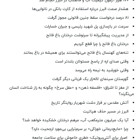
۱۷۰ هزار آزمون کیفیت آب و فاضلاب در البرز انجام شد
هشدار صمت البرز درباره استفاده از کارت بانکی در نانوایی‌ها
۸۱ درصد درخواست‌ سقط جنین قانونی مجوز گرفت
سرعت در بازسازی پل شهید رئیسی و جبران خسارات
از مدیریت پیشگیرانه تا سرنوشت درختان باغ فاتح
درختان باغ فاتح را چرا قطع کردیم
تنه‌های کهنسال باغ فاتح می‌توانستند برای همیشه در باغ بمانند
وقتی صدای اره از پاسخ مسئولان بلندتر است
وقتی خورشید به نیمه راه می‌رسد
گورستان سینمای لاله‌زار یک قربانی دیگر گرفت
از مغز تا اشراق؛ «فلسفه ذهن» و «عقل سرخ» چگونه به راز شناخت انسان
می‌نگرند؟
آتش مقدس بر فراز دشت شهریار روایتگر تاریخ
البرز در مسیر حذف هپاتیت
آیا یک میلیون مترمکعب آب، مرهم درختان خشکیده خواهد شد؟
چرا «مایع‌درمانی خوراکی» بر سرم‌تراپی بی‌مورد ارجحیت دارد؟
اصرار برای آنتی‌بیوتیک؛ خطری خاموش برای سلامت جامعه