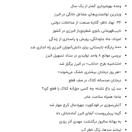
وعده بهره‌برداری کمتر از یک سال
ویترین توانمندی‌های مشاغل خانگی در البرز
۳۲ نهاد ناظر؛ گلایه صنعت از مداخلات دولتی
نایب‌قهرمانی بانوی شطرنج‌باز البرزی در کشور
امرداد؛ ماه جاودانگی، رویش و پاسداری از زندگی
۱۰۰۰ پایگاه تابستانی برای دانش‌آموزان البرزی راه اندازی شد
بررسی موانع ۸ واحد تولیدی در ستاد تسهیل البرز
اختتامیه طرح «داناب» در البرز برگزار شد
«هر روز درختان بیشتری خشک می‌شوند»
درختان صدساله کلاک در صف قطع
سد پُر، باغ تشنه؛ چه کسی حق‌آبه کلاک را قطع کرد؟
ماما؛ همراه سلامت مادر
آتش‌سوزی در فودکورت مهرادمال کرج مهار شد
گرما پیش‌روست؛ آبفای البرز آماده‌باش داد
به بهانه سالروز درگذشت مهدی آذر یزدی
لبخندِ سدها، زنگِ خطرِ آب