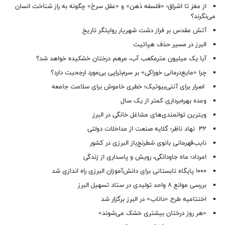
از مغز تا اشراق؛ «فلسفه ذهن» و «عقل سرخ» چگونه به راز شناخت انسان
می‌نگرند؟
آتش مقدس بر فراز دشت شهریار روایتگر تاریخ
البرز در مسیر حذف هپاتیت
آیا یک میلیون مترمکعب آب، مرهم درختان خشکیده خواهد شد؟
چرا «مایع‌درمانی خوراکی» بر سرم‌تراپی بی‌مورد ارجحیت دارد؟
اصرار برای آنتی‌بیوتیک؛ خطری خاموش برای سلامت جامعه
وعده بهره‌برداری کمتر از یک سال
ویترین توانمندی‌های مشاغل خانگی در البرز
۳۲ نهاد ناظر؛ گلایه صنعت از مداخلات دولتی
نایب‌قهرمانی بانوی شطرنج‌باز البرزی در کشور
امرداد؛ ماه جاودانگی، رویش و پاسداری از زندگی
۱۰۰۰ پایگاه تابستانی برای دانش‌آموزان البرزی راه اندازی شد
بررسی موانع ۸ واحد تولیدی در ستاد تسهیل البرز
اختتامیه طرح «داناب» در البرز برگزار شد
«هر روز درختان بیشتری خشک می‌شوند»