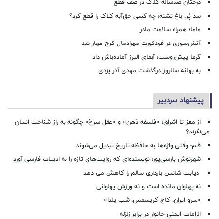
درختان صدساله کلاک در صف قطع
سد پُر، باغ تشنه؛ چه کسی حق‌آبه کلاک را قطع کرد؟
ماما؛ همراه سلامت مادر
آتش‌سوزی در فودکورت مهرادمال کرج مهار شد
گرما پیش‌روست؛ آبفای البرز آماده‌باش داد
به بهانه سالروز درگذشت مهدی آذر یزدی
پیشنهاد سردبیر
از مغز تا اشراق؛ «فلسفه ذهن» و «عقل سرخ» چگونه به راز شناخت انسان
می‌نگرند؟
قلم؛ وقتی واژه‌ها به حافظه تاریخ تبدیل می‌شوند
شهرنوش پارسی‌پور؛ نویسنده‌ای که روایت‌های تازه را به ادبیات فارسی آورد
دیابت شانس بارداری سالم را کاهش می دهد
نه پهلوان مانده است و نه ورزش پهلوانی
«سرو ایران، کاج کریسمس، شب یلدا»
الزامات ایمنی خانوار در برابر زلزله