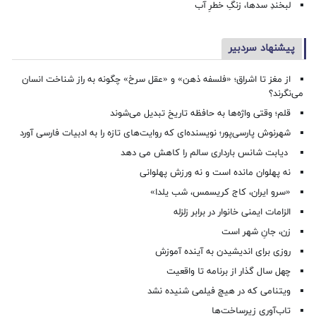
لبخندِ سدها، زنگِ خطرِ آب
پیشنهاد سردبیر
از مغز تا اشراق؛ «فلسفه ذهن» و «عقل سرخ» چگونه به راز شناخت انسان
می‌نگرند؟
قلم؛ وقتی واژه‌ها به حافظه تاریخ تبدیل می‌شوند
شهرنوش پارسی‌پور؛ نویسنده‌ای که روایت‌های تازه را به ادبیات فارسی آورد
دیابت شانس بارداری سالم را کاهش می دهد
نه پهلوان مانده است و نه ورزش پهلوانی
«سرو ایران، کاج کریسمس، شب یلدا»
الزامات ایمنی خانوار در برابر زلزله
زن، جانِ شهر است
روزی برای اندیشیدن به آینده آموزش
چهل سال گذار از برنامه تا واقعیت
ویتنامی که در هیچ فیلمی شنیده نشد
تاب‌آوری زیرساخت‌ها