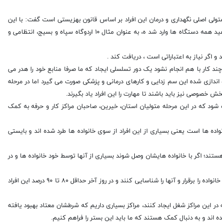
لی اصلی نگهداری و درمان این افراد بر اساس قانون بهزیستی است گفت: با این
وجود ما نمی توانستیم به این دستگاه فشار وارد کرده که فقط شما باید انجام بدهید همه دستگاه ها وارد شد ه، به عنوان مثال ۱۰ اردوگاه سپاه و بسیج، انتظامی و
 و اگر نیاز به اعتباراتی است ، دریافت کند .
د کار با هم انجام نشود یک دور تسلسلی ایجاد که ما صرفا منابع خود را هدر می
 اندازی شده این سم زدایی و کارهای درمانی و پزشکی صورت می گیرد اما در مرحله
 خصوصی نیز باید باشند تا مهارت را این افراد یاد بگیرند.
 شود که در این مرحله متولیان استان، خیرین، صاحبان مراکز کار و حرفه به کمک
نواده ها است یعنی بسیاری از این افراد از سوی خانواده ها طرد شده اند و بایستی
ی شوند دارای شغل هستند؛ اگر با خانواده هایشان وصل شوند بسیاری از آنها توسط خود خانواده ها و در
وی افزود: بنابراین از روز اول که وارد این مراکز می شوند متولیان باید این ارتباط با خانواده را برقرار و آنها را شناسایی کنند و در روز آخر حداقل ۸۰ تا ۹۰ درصد این افراد
 این مراکز شغل ایجاد کنند، مراکز بسیاری داریم که شرطشان معتاد بهبود یافته
 اند و به دنبال کمک هستند که ما باید این بستر را فراهم کنیم.