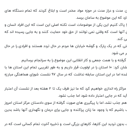
ن مدت و دراز مدت در حوزه مواد مخدر است و ابلاغ کردند که تمام دستگاه های
رد که این موضوع به سامان برسد.
ین نیست که صورت مساله را پاک کنیم این یکی از موضوعات است نکته اصلی این است که این افراد انسان و
 آنها است که وقتی نمی توانند از حق خود حمایت کنند و به جایی رسیده اند که
ی کند.
 که در یک پارک و گوشه خیابان ها مردم در حال تردد هستند و افرادی را در حال
 می شود.
 گرفته و با همت جمعی و کار انقلابی این موضوع را به سرانجام برسانیم.
وی در بخش دیگری با اشاره به اینکه البرز جز اولویت های نخست ما بوده خاطر نشان کرد: ۱۰ استان را در اولویت قرار داریم و به طور تقریبی تمام این استان ها با
جدیت و تلاش همه دستگاه ها اهتمام خاصی داشته و یک سری مراکز راه اندازی شده اما در این استان سابقه نداشت که در سال ۹۷ نشست شورای هماهنگی مبارزه
مومنی گفت: در این نشست در سال ۹۷ مقرر شده بود که در صورت کمک ستاد این مراکز راه اندازی خواهیم کرد که ما نیز ظرف یک تا ۲ هفته بعد از نشست آن اعتبار
ید که در جایی اعتبار داده شود اما جذب نشود.
۹ اختصاص داده شده به البرز که باز هم جذب نشد، اما با پیگیری های صورت گرفته از سوی دادستان مرکز استان امروز
باشیم که با وجود ما زنان پراکنده و جایی برای درمان و نگهداری آنها باشد بدین
، بدون تردید این کارها، کارهای بزرگی است و ذخیره آخرت تمام کسانی است که در