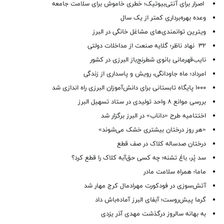
اصرار برای آنتی‌بیوتیک؛ خطری خاموش برای سلامت جامعه
وعده بهره‌برداری کمتر از یک سال
ویترین توانمندی‌های مشاغل خانگی در البرز
۳۲ نهاد ناظر؛ گلایه صنعت از مداخلات دولتی
نایب‌قهرمانی بانوی شطرنج‌باز البرزی در کشور
امرداد؛ ماه جاودانگی، رویش و پاسداری از زندگی
۱۰۰۰ پایگاه تابستانی برای دانش‌آموزان البرزی راه اندازی شد
بررسی موانع ۸ واحد تولیدی در ستاد تسهیل البرز
اختتامیه طرح «داناب» در البرز برگزار شد
«هر روز درختان بیشتری خشک می‌شوند»
درختان صدساله کلاک در صف قطع
سد پُر، باغ تشنه؛ چه کسی حق‌آبه کلاک را قطع کرد؟
ماما؛ همراه سلامت مادر
آتش‌سوزی در فودکورت مهرادمال کرج مهار شد
گرما پیش‌روست؛ آبفای البرز آماده‌باش داد
به بهانه سالروز درگذشت مهدی آذر یزدی