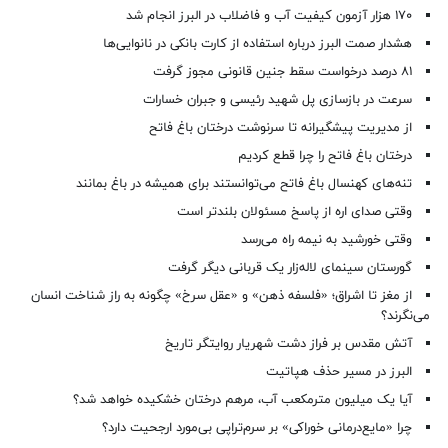
۱۷۰ هزار آزمون کیفیت آب و فاضلاب در البرز انجام شد
هشدار صمت البرز درباره استفاده از کارت بانکی در نانوایی‌ها
۸۱ درصد درخواست‌ سقط جنین قانونی مجوز گرفت
سرعت در بازسازی پل شهید رئیسی و جبران خسارات
از مدیریت پیشگیرانه تا سرنوشت درختان باغ فاتح
درختان باغ فاتح را چرا قطع کردیم
تنه‌های کهنسال باغ فاتح می‌توانستند برای همیشه در باغ بمانند
وقتی صدای اره از پاسخ مسئولان بلندتر است
وقتی خورشید به نیمه راه می‌رسد
گورستان سینمای لاله‌زار یک قربانی دیگر گرفت
از مغز تا اشراق؛ «فلسفه ذهن» و «عقل سرخ» چگونه به راز شناخت انسان
می‌نگرند؟
آتش مقدس بر فراز دشت شهریار روایتگر تاریخ
البرز در مسیر حذف هپاتیت
آیا یک میلیون مترمکعب آب، مرهم درختان خشکیده خواهد شد؟
چرا «مایع‌درمانی خوراکی» بر سرم‌تراپی بی‌مورد ارجحیت دارد؟