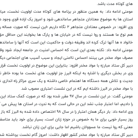
های کوتاه مدت باشد.
مومنی ادامه داد: به همین منظور در برنامه های کوتاه مدت اولویت نخست، میا
استان ها به موضوع معتادان متجاهر ساماندهی شود و امروز یک اراده قوی وجود دا
وی افزود: در خصوص معتادان متجاهر ۲ نگاه داریم ؛ا
هم نوع ما هستند و روا نیست که در خیابان ها و پارک ها بخوابند این حداقل حق
خانواد ه ها آنها ترک کرده اند وظیفه دولت و حاکمیت این است که آنها را سامانده
مومنی ادامه داد: نکته بعدی این است که احساس امنیت در جامعه ایجاد شود وقتی
مصرف مواد مخدر می بینند احساس ناامنی ایجاد و سبب آسیب های اجتماعی دیگر
دبیر کل ستاد مبارزه با مواد مخدر افزود: بنابراین این موضوع در اولویت نخست قرار
با مواد مخدر در البرز داشته ایم که در این نشست اعتباری مصوب شد.
را دادیم، اما اعتبار جذب نشد این در حالی است که به ندرت در استان ها پیش می آ
وی ادامه داد: بار دیگر همان اعتبار را در سال ۸
روز بسیار خوبی برای ما به خصوص در حوزه زنان است، بسیار برای خود باید متاسف 
معنی که روا نیست ما مسوولان باشیم اما جایی برای این زنان نباشد.
دبیر کل ستاد مبارزه با مواد مخدر کشور اظهار داشت: امروز گام نخست برداشته شد