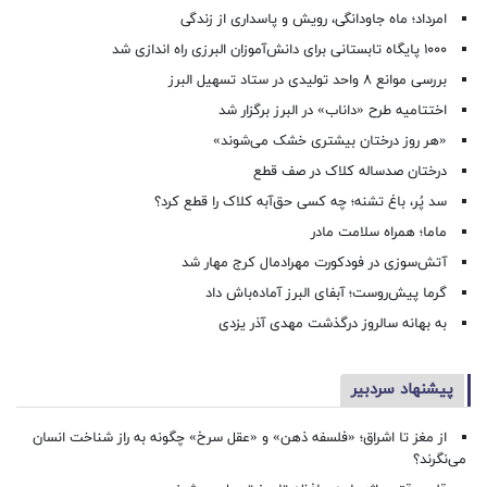
امرداد؛ ماه جاودانگی، رویش و پاسداری از زندگی
۱۰۰۰ پایگاه تابستانی برای دانش‌آموزان البرزی راه اندازی شد
بررسی موانع ۸ واحد تولیدی در ستاد تسهیل البرز
اختتامیه طرح «داناب» در البرز برگزار شد
«هر روز درختان بیشتری خشک می‌شوند»
درختان صدساله کلاک در صف قطع
سد پُر، باغ تشنه؛ چه کسی حق‌آبه کلاک را قطع کرد؟
ماما؛ همراه سلامت مادر
آتش‌سوزی در فودکورت مهرادمال کرج مهار شد
گرما پیش‌روست؛ آبفای البرز آماده‌باش داد
به بهانه سالروز درگذشت مهدی آذر یزدی
پیشنهاد سردبیر
از مغز تا اشراق؛ «فلسفه ذهن» و «عقل سرخ» چگونه به راز شناخت انسان
می‌نگرند؟