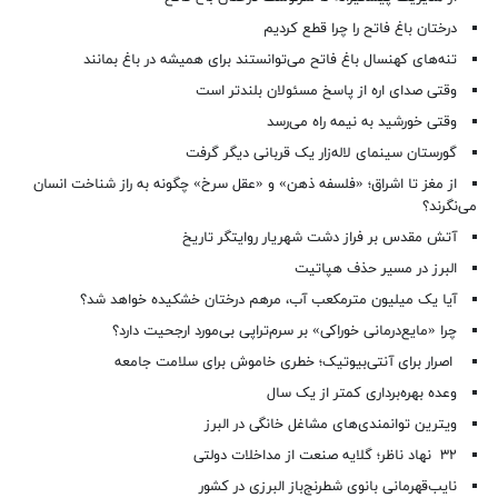
درختان باغ فاتح را چرا قطع کردیم
تنه‌های کهنسال باغ فاتح می‌توانستند برای همیشه در باغ بمانند
وقتی صدای اره از پاسخ مسئولان بلندتر است
وقتی خورشید به نیمه راه می‌رسد
گورستان سینمای لاله‌زار یک قربانی دیگر گرفت
از مغز تا اشراق؛ «فلسفه ذهن» و «عقل سرخ» چگونه به راز شناخت انسان
می‌نگرند؟
آتش مقدس بر فراز دشت شهریار روایتگر تاریخ
البرز در مسیر حذف هپاتیت
آیا یک میلیون مترمکعب آب، مرهم درختان خشکیده خواهد شد؟
چرا «مایع‌درمانی خوراکی» بر سرم‌تراپی بی‌مورد ارجحیت دارد؟
اصرار برای آنتی‌بیوتیک؛ خطری خاموش برای سلامت جامعه
وعده بهره‌برداری کمتر از یک سال
ویترین توانمندی‌های مشاغل خانگی در البرز
۳۲ نهاد ناظر؛ گلایه صنعت از مداخلات دولتی
نایب‌قهرمانی بانوی شطرنج‌باز البرزی در کشور