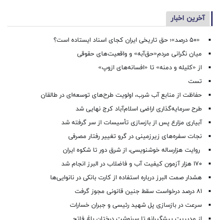
آخرین اخبار
«۵۰ درصد»؛ حق تاریخی ایران کجای اسناد ایستاده است؟
میان نگرانی مردم«حق‌آبه» و واقعیت‌های حقوقی
از «کلیله و دمنه» تا «افسانه‌های ازوپ»
تست
حفاظت از منابع آب شرب، اولویت طرح‌های توسعه‌ای در طالقان
طرح سرمایه‌گذاری اراضی اسلام‌آباد کرج نهایی شد
آبیاری مزارع پس از بازسازی تأسیسات از سر گرفته شد
نجات سفره‌های زیرزمینی در گرو تغییر رفتار مصرفی
روایت هزارساله خوشنویسی، از شرق دور تا شکوه ایران
۱۷۰ هزار آزمون کیفیت آب و فاضلاب در البرز انجام شد
هشدار صمت البرز درباره استفاده از کارت بانکی در نانوایی‌ها
۸۱ درصد درخواست‌ سقط جنین قانونی مجوز گرفت
سرعت در بازسازی پل شهید رئیسی و جبران خسارات
از مدیریت پیشگیرانه تا سرنوشت درختان باغ فاتح