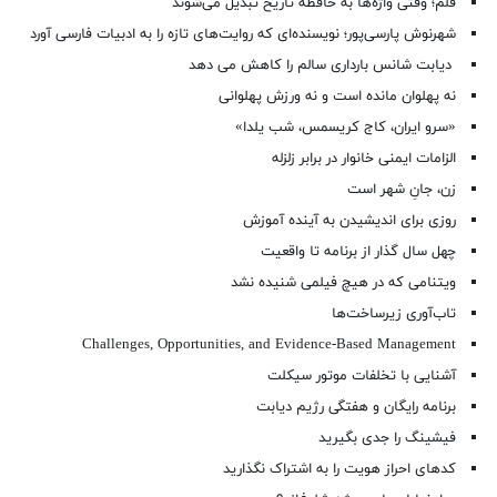
قلم؛ وقتی واژه‌ها به حافظه تاریخ تبدیل می‌شوند
شهرنوش پارسی‌پور؛ نویسنده‌ای که روایت‌های تازه را به ادبیات فارسی آورد
دیابت شانس بارداری سالم را کاهش می دهد
نه پهلوان مانده است و نه ورزش پهلوانی
«سرو ایران، کاج کریسمس، شب یلدا»
الزامات ایمنی خانوار در برابر زلزله
زن، جانِ شهر است
روزی برای اندیشیدن به آینده آموزش
چهل سال گذار از برنامه تا واقعیت
ویتنامی که در هیچ فیلمی شنیده نشد
تاب‌آوری زیرساخت‌ها
Challenges, Opportunities, and Evidence-Based Management
آشنایی با تخلفات موتور سیکلت
برنامه رایگان و هفتگی رژیم دیابت
فیشینگ را جدی بگیرید
کدهای احراز هویت را به اشتراک نگذارید