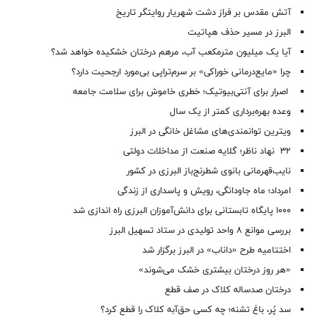
آتش مقدس بر فراز دشت شهریار روایتگر تاریخ
البرز در مسیر حذف هپاتیت
آیا یک میلیون مترمکعب آب، مرهم درختان خشکیده خواهد شد؟
چرا «مایع‌درمانی خوراکی» بر سرم‌تراپی بی‌مورد ارجحیت دارد؟
اصرار برای آنتی‌بیوتیک؛ خطری خاموش برای سلامت جامعه
وعده بهره‌برداری کمتر از یک سال
ویترین توانمندی‌های مشاغل خانگی در البرز
۳۲ نهاد ناظر؛ گلایه صنعت از مداخلات دولتی
نایب‌قهرمانی بانوی شطرنج‌باز البرزی در کشور
امرداد؛ ماه جاودانگی، رویش و پاسداری از زندگی
۱۰۰۰ پایگاه تابستانی برای دانش‌آموزان البرزی راه اندازی شد
بررسی موانع ۸ واحد تولیدی در ستاد تسهیل البرز
اختتامیه طرح «داناب» در البرز برگزار شد
«هر روز درختان بیشتری خشک می‌شوند»
درختان صدساله کلاک در صف قطع
سد پُر، باغ تشنه؛ چه کسی حق‌آبه کلاک را قطع کرد؟