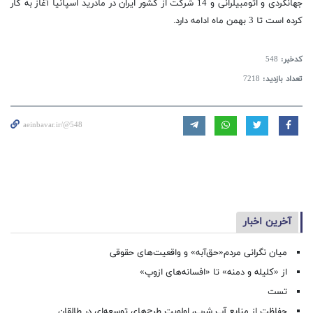
جهانگردی و اتومبیلرانی و 14 شرکت از کشور ایران در مادرید اسپانیا آغاز به کار
کرده است تا 3 بهمن ماه ادامه دارد.
کدخبر:
548
تعداد بازدید:
7218
aeinbavar.ir/@548
آخرین اخبار
میان نگرانی مردم«حق‌آبه» و واقعیت‌های حقوقی
از «کلیله و دمنه» تا «افسانه‌های ازوپ»
تست
حفاظت از منابع آب شرب، اولویت طرح‌های توسعه‌ای در طالقان