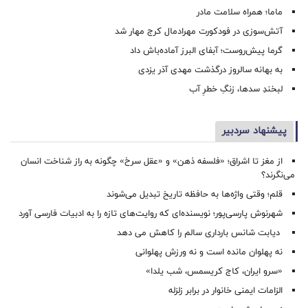
ماما؛ همراه سلامت مادر
آتش‌سوزی در فودکورت مهرادمال کرج مهار شد
گرما پیش‌روست؛ آبفای البرز آماده‌باش داد
به بهانه سالروز درگذشت مهدی آذر یزدی
لبخندِ سدها، زنگِ خطرِ آب
پیشنهاد سردبیر
از مغز تا اشراق؛ «فلسفه ذهن» و «عقل سرخ» چگونه به راز شناخت انسان
می‌نگرند؟
قلم؛ وقتی واژه‌ها به حافظه تاریخ تبدیل می‌شوند
شهرنوش پارسی‌پور؛ نویسنده‌ای که روایت‌های تازه را به ادبیات فارسی آورد
دیابت شانس بارداری سالم را کاهش می دهد
نه پهلوان مانده است و نه ورزش پهلوانی
«سرو ایران، کاج کریسمس، شب یلدا»
الزامات ایمنی خانوار در برابر زلزله