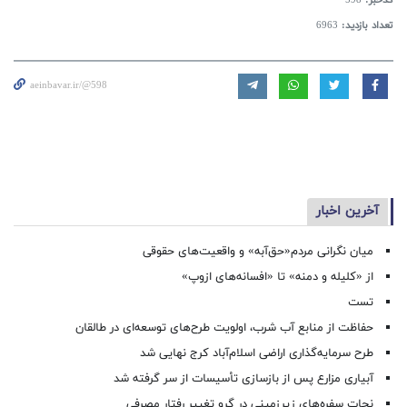
کدخبر:
598
تعداد بازدید:
6963
aeinbavar.ir/@598
آخرین اخبار
میان نگرانی مردم«حق‌آبه» و واقعیت‌های حقوقی
از «کلیله و دمنه» تا «افسانه‌های ازوپ»
تست
حفاظت از منابع آب شرب، اولویت طرح‌های توسعه‌ای در طالقان
طرح سرمایه‌گذاری اراضی اسلام‌آباد کرج نهایی شد
آبیاری مزارع پس از بازسازی تأسیسات از سر گرفته شد
نجات سفره‌های زیرزمینی در گرو تغییر رفتار مصرفی