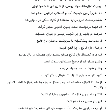
روایت هزارساله خوشنویسی، از شرق دور تا شکوه ایران
۱۷۰ هزار آزمون کیفیت آب و فاضلاب در البرز انجام شد
هشدار صمت البرز درباره استفاده از کارت بانکی در نانوایی‌ها
۸۱ درصد درخواست‌ سقط جنین قانونی مجوز گرفت
سرعت در بازسازی پل شهید رئیسی و جبران خسارات
از مدیریت پیشگیرانه تا سرنوشت درختان باغ فاتح
درختان باغ فاتح را چرا قطع کردیم
تنه‌های کهنسال باغ فاتح می‌توانستند برای همیشه در باغ بمانند
وقتی صدای اره از پاسخ مسئولان بلندتر است
وقتی خورشید به نیمه راه می‌رسد
گورستان سینمای لاله‌زار یک قربانی دیگر گرفت
از مغز تا اشراق؛ «فلسفه ذهن» و «عقل سرخ» چگونه به راز شناخت انسان
می‌نگرند؟
آتش مقدس بر فراز دشت شهریار روایتگر تاریخ
البرز در مسیر حذف هپاتیت
آیا یک میلیون مترمکعب آب، مرهم درختان خشکیده خواهد شد؟