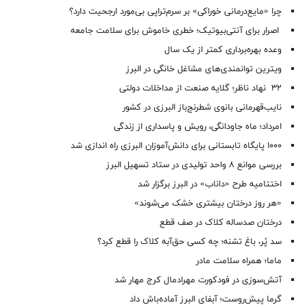
چرا «مایع‌درمانی خوراکی» بر سرم‌تراپی بی‌مورد ارجحیت دارد؟
اصرار برای آنتی‌بیوتیک؛ خطری خاموش برای سلامت جامعه
وعده بهره‌برداری کمتر از یک سال
ویترین توانمندی‌های مشاغل خانگی در البرز
۳۲ نهاد ناظر؛ گلایه صنعت از مداخلات دولتی
نایب‌قهرمانی بانوی شطرنج‌باز البرزی در کشور
امرداد؛ ماه جاودانگی، رویش و پاسداری از زندگی
۱۰۰۰ پایگاه تابستانی برای دانش‌آموزان البرزی راه اندازی شد
بررسی موانع ۸ واحد تولیدی در ستاد تسهیل البرز
اختتامیه طرح «داناب» در البرز برگزار شد
«هر روز درختان بیشتری خشک می‌شوند»
درختان صدساله کلاک در صف قطع
سد پُر، باغ تشنه؛ چه کسی حق‌آبه کلاک را قطع کرد؟
ماما؛ همراه سلامت مادر
آتش‌سوزی در فودکورت مهرادمال کرج مهار شد
گرما پیش‌روست؛ آبفای البرز آماده‌باش داد