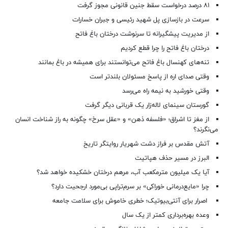
۸۱ درصد درخواست‌ سقط جنین قانونی مجوز گرفت
سرعت در بازسازی پل شهید رئیسی و جبران خسارات
از مدیریت پیشگیرانه تا سرنوشت درختان باغ فاتح
درختان باغ فاتح را چرا قطع کردیم
تنه‌های کهنسال باغ فاتح می‌توانستند برای همیشه در باغ بمانند
وقتی صدای اره از پاسخ مسئولان بلندتر است
وقتی خورشید به نیمه راه می‌رسد
گورستان سینمای لاله‌زار یک قربانی دیگر گرفت
از مغز تا اشراق؛ «فلسفه ذهن» و «عقل سرخ» چگونه به راز شناخت انسان
می‌نگرند؟
آتش مقدس بر فراز دشت شهریار روایتگر تاریخ
البرز در مسیر حذف هپاتیت
آیا یک میلیون مترمکعب آب، مرهم درختان خشکیده خواهد شد؟
چرا «مایع‌درمانی خوراکی» بر سرم‌تراپی بی‌مورد ارجحیت دارد؟
اصرار برای آنتی‌بیوتیک؛ خطری خاموش برای سلامت جامعه
وعده بهره‌برداری کمتر از یک سال