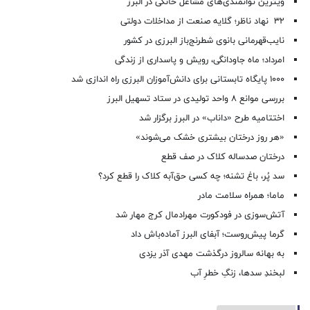
ویترین توانمندی‌های مشاغل خانگی در البرز
۳۲ نهاد ناظر؛ گلایه صنعت از مداخلات دولتی
نایب‌قهرمانی بانوی شطرنج‌باز البرزی در کشور
امرداد؛ ماه جاودانگی، رویش و پاسداری از زندگی
۱۰۰۰ پایگاه تابستانی برای دانش‌آموزان البرزی راه اندازی شد
بررسی موانع ۸ واحد تولیدی در ستاد تسهیل البرز
اختتامیه طرح «داناب» در البرز برگزار شد
«هر روز درختان بیشتری خشک می‌شوند»
درختان صدساله کلاک در صف قطع
سد پُر، باغ تشنه؛ چه کسی حق‌آبه کلاک را قطع کرد؟
ماما؛ همراه سلامت مادر
آتش‌سوزی در فودکورت مهرادمال کرج مهار شد
گرما پیش‌روست؛ آبفای البرز آماده‌باش داد
به بهانه سالروز درگذشت مهدی آذر یزدی
لبخندِ سدها، زنگِ خطرِ آب