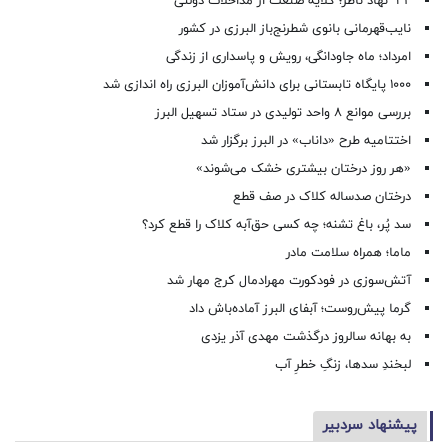
۳۲ نهاد ناظر؛ گلایه صنعت از مداخلات دولتی
نایب‌قهرمانی بانوی شطرنج‌باز البرزی در کشور
امرداد؛ ماه جاودانگی، رویش و پاسداری از زندگی
۱۰۰۰ پایگاه تابستانی برای دانش‌آموزان البرزی راه اندازی شد
بررسی موانع ۸ واحد تولیدی در ستاد تسهیل البرز
اختتامیه طرح «داناب» در البرز برگزار شد
«هر روز درختان بیشتری خشک می‌شوند»
درختان صدساله کلاک در صف قطع
سد پُر، باغ تشنه؛ چه کسی حق‌آبه کلاک را قطع کرد؟
ماما؛ همراه سلامت مادر
آتش‌سوزی در فودکورت مهرادمال کرج مهار شد
گرما پیش‌روست؛ آبفای البرز آماده‌باش داد
به بهانه سالروز درگذشت مهدی آذر یزدی
لبخندِ سدها، زنگِ خطرِ آب
پیشنهاد سردبیر