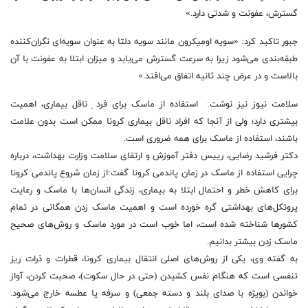
گسترش، عفونت و شدتی دارد.»
جبور تاکید کرد: «سویه اومیکرون مانند سویه دلتا به‌ عنوان سویه‌ای نگران‌کننده
طبقه‌بندی می‌شود زیرا به سرعت گسترش می‌یابد و میزان ابتلا به عفونت با آن
بالاست و در عرض چند ثانیه اتفاق می‌افتد.»
­سلامت نیوز نیز نوشت: ­ استفاده از ماسک برای فرد ِ ناقل بیماری، اهمیت
بیشتری دارد؛ ولی از آنجا که افراد ناقل بیماری کرونا ممکن است بدون علامت
باشند، استفاده از ماسک برای همه ضروری است.
­دکتر فرشید رضایی، ­رییس دفتر آموزش و ارتقای سلامت وزارت بهداشت، درباره
چرایی استفاده از ماسک در زمان پاندمی کرونا گفت:­از زمان شروع پاندمی کرونا
برای کاهش خطر و احتمال ابتلا به بیماری، زندگی انسان‌ها با ماسک و رعایت
پروتکل‌های بهداشتی گره خورده است و اهمیت ماسک زدن همگانی در تمام
کشور‌ها شناخته شده است، اما خوب است در مورد ماسک و روش‌های صحیح
ماسک زدن بیشتر بدانیم.
به گفته وی، یکی از روش‌های اصلی انتقال بیماری کرونا، قطرات و ذرات ریز
تنفسی است که هنگام نفس کشیدن (حتی در حال سکوت)، صحبت کردن، آواز
خواندن (بویژه با صدای بلند و دسته جمعی) و سرفه یا عطسه خارج می‌شود.