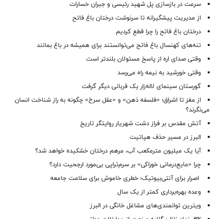
سرعت در بازسازی پل شهید رئیسی و جبران خسارات
از مدیریت پیشگیرانه تا سرنوشت درختان باغ فاتح
درختان باغ فاتح را چرا قطع کردیم
تنه‌های کهنسال باغ فاتح می‌توانستند برای همیشه در باغ بمانند
وقتی صدای اره از پاسخ مسئولان بلندتر است
وقتی خورشید به نیمه راه می‌رسد
گورستان سینمای لاله‌زار یک قربانی دیگر گرفت
از مغز تا اشراق؛ «فلسفه ذهن» و «عقل سرخ» چگونه به راز شناخت انسان
می‌نگرند؟
آتش مقدس بر فراز دشت شهریار روایتگر تاریخ
البرز در مسیر حذف هپاتیت
آیا یک میلیون مترمکعب آب، مرهم درختان خشکیده خواهد شد؟
چرا «مایع‌درمانی خوراکی» بر سرم‌تراپی بی‌مورد ارجحیت دارد؟
اصرار برای آنتی‌بیوتیک؛ خطری خاموش برای سلامت جامعه
وعده بهره‌برداری کمتر از یک سال
ویترین توانمندی‌های مشاغل خانگی در البرز