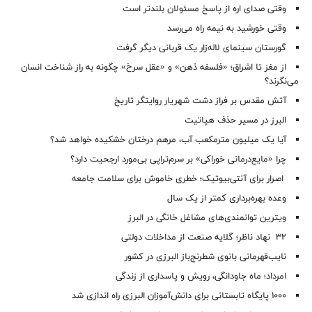
وقتی صدای اره از پاسخ مسئولان بلندتر است
وقتی خورشید به نیمه راه می‌رسد
گورستان سینمای لاله‌زار یک قربانی دیگر گرفت
از مغز تا اشراق؛ «فلسفه ذهن» و «عقل سرخ» چگونه به راز شناخت انسان
می‌نگرند؟
آتش مقدس بر فراز دشت شهریار روایتگر تاریخ
البرز در مسیر حذف هپاتیت
آیا یک میلیون مترمکعب آب، مرهم درختان خشکیده خواهد شد؟
چرا «مایع‌درمانی خوراکی» بر سرم‌تراپی بی‌مورد ارجحیت دارد؟
اصرار برای آنتی‌بیوتیک؛ خطری خاموش برای سلامت جامعه
وعده بهره‌برداری کمتر از یک سال
ویترین توانمندی‌های مشاغل خانگی در البرز
۳۲ نهاد ناظر؛ گلایه صنعت از مداخلات دولتی
نایب‌قهرمانی بانوی شطرنج‌باز البرزی در کشور
امرداد؛ ماه جاودانگی، رویش و پاسداری از زندگی
۱۰۰۰ پایگاه تابستانی برای دانش‌آموزان البرزی راه اندازی شد