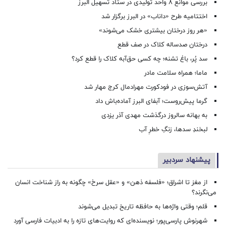
بررسی موانع ۸ واحد تولیدی در ستاد تسهیل البرز
اختتامیه طرح «داناب» در البرز برگزار شد
«هر روز درختان بیشتری خشک می‌شوند»
درختان صدساله کلاک در صف قطع
سد پُر، باغ تشنه؛ چه کسی حق‌آبه کلاک را قطع کرد؟
ماما؛ همراه سلامت مادر
آتش‌سوزی در فودکورت مهرادمال کرج مهار شد
گرما پیش‌روست؛ آبفای البرز آماده‌باش داد
به بهانه سالروز درگذشت مهدی آذر یزدی
لبخندِ سدها، زنگِ خطرِ آب
پیشنهاد سردبیر
از مغز تا اشراق؛ «فلسفه ذهن» و «عقل سرخ» چگونه به راز شناخت انسان
می‌نگرند؟
قلم؛ وقتی واژه‌ها به حافظه تاریخ تبدیل می‌شوند
شهرنوش پارسی‌پور؛ نویسنده‌ای که روایت‌های تازه را به ادبیات فارسی آورد