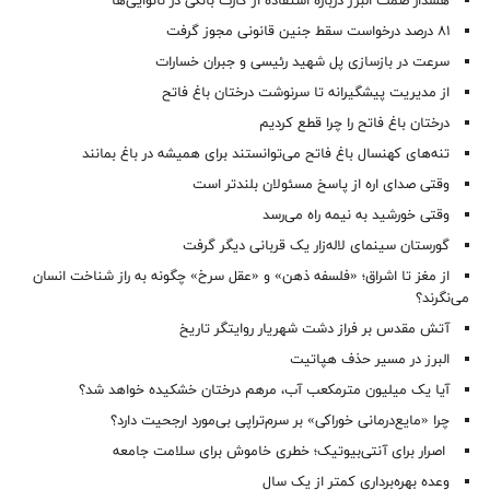
هشدار صمت البرز درباره استفاده از کارت بانکی در نانوایی‌ها
۸۱ درصد درخواست‌ سقط جنین قانونی مجوز گرفت
سرعت در بازسازی پل شهید رئیسی و جبران خسارات
از مدیریت پیشگیرانه تا سرنوشت درختان باغ فاتح
درختان باغ فاتح را چرا قطع کردیم
تنه‌های کهنسال باغ فاتح می‌توانستند برای همیشه در باغ بمانند
وقتی صدای اره از پاسخ مسئولان بلندتر است
وقتی خورشید به نیمه راه می‌رسد
گورستان سینمای لاله‌زار یک قربانی دیگر گرفت
از مغز تا اشراق؛ «فلسفه ذهن» و «عقل سرخ» چگونه به راز شناخت انسان
می‌نگرند؟
آتش مقدس بر فراز دشت شهریار روایتگر تاریخ
البرز در مسیر حذف هپاتیت
آیا یک میلیون مترمکعب آب، مرهم درختان خشکیده خواهد شد؟
چرا «مایع‌درمانی خوراکی» بر سرم‌تراپی بی‌مورد ارجحیت دارد؟
اصرار برای آنتی‌بیوتیک؛ خطری خاموش برای سلامت جامعه
وعده بهره‌برداری کمتر از یک سال