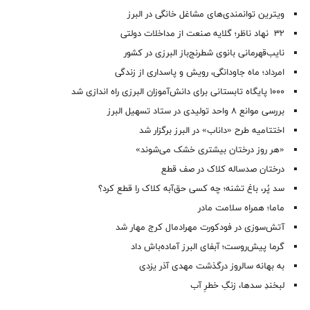
ویترین توانمندی‌های مشاغل خانگی در البرز
۳۲ نهاد ناظر؛ گلایه صنعت از مداخلات دولتی
نایب‌قهرمانی بانوی شطرنج‌باز البرزی در کشور
امرداد؛ ماه جاودانگی، رویش و پاسداری از زندگی
۱۰۰۰ پایگاه تابستانی برای دانش‌آموزان البرزی راه اندازی شد
بررسی موانع ۸ واحد تولیدی در ستاد تسهیل البرز
اختتامیه طرح «داناب» در البرز برگزار شد
«هر روز درختان بیشتری خشک می‌شوند»
درختان صدساله کلاک در صف قطع
سد پُر، باغ تشنه؛ چه کسی حق‌آبه کلاک را قطع کرد؟
ماما؛ همراه سلامت مادر
آتش‌سوزی در فودکورت مهرادمال کرج مهار شد
گرما پیش‌روست؛ آبفای البرز آماده‌باش داد
به بهانه سالروز درگذشت مهدی آذر یزدی
لبخندِ سدها، زنگِ خطرِ آب