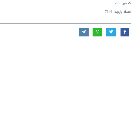
کدخبر:
765
تعداد بازدید:
7946