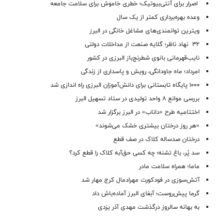
اصرار برای آنتی‌بیوتیک؛ خطری خاموش برای سلامت جامعه
وعده بهره‌برداری کمتر از یک سال
ویترین توانمندی‌های مشاغل خانگی در البرز
۳۲ نهاد ناظر؛ گلایه صنعت از مداخلات دولتی
نایب‌قهرمانی بانوی شطرنج‌باز البرزی در کشور
امرداد؛ ماه جاودانگی، رویش و پاسداری از زندگی
۱۰۰۰ پایگاه تابستانی برای دانش‌آموزان البرزی راه اندازی شد
بررسی موانع ۸ واحد تولیدی در ستاد تسهیل البرز
اختتامیه طرح «داناب» در البرز برگزار شد
«هر روز درختان بیشتری خشک می‌شوند»
درختان صدساله کلاک در صف قطع
سد پُر، باغ تشنه؛ چه کسی حق‌آبه کلاک را قطع کرد؟
ماما؛ همراه سلامت مادر
آتش‌سوزی در فودکورت مهرادمال کرج مهار شد
گرما پیش‌روست؛ آبفای البرز آماده‌باش داد
به بهانه سالروز درگذشت مهدی آذر یزدی