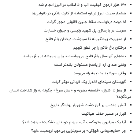
۱۷۰ هزار آزمون کیفیت آب و فاضلاب در البرز انجام شد
هشدار صمت البرز درباره استفاده از کارت بانکی در نانوایی‌ها
۸۱ درصد درخواست‌ سقط جنین قانونی مجوز گرفت
سرعت در بازسازی پل شهید رئیسی و جبران خسارات
از مدیریت پیشگیرانه تا سرنوشت درختان باغ فاتح
درختان باغ فاتح را چرا قطع کردیم
تنه‌های کهنسال باغ فاتح می‌توانستند برای همیشه در باغ بمانند
وقتی صدای اره از پاسخ مسئولان بلندتر است
وقتی خورشید به نیمه راه می‌رسد
گورستان سینمای لاله‌زار یک قربانی دیگر گرفت
از مغز تا اشراق؛ «فلسفه ذهن» و «عقل سرخ» چگونه به راز شناخت انسان
می‌نگرند؟
آتش مقدس بر فراز دشت شهریار روایتگر تاریخ
البرز در مسیر حذف هپاتیت
آیا یک میلیون مترمکعب آب، مرهم درختان خشکیده خواهد شد؟
چرا «مایع‌درمانی خوراکی» بر سرم‌تراپی بی‌مورد ارجحیت دارد؟