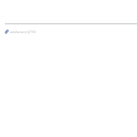
aeinbavar.ir/@765