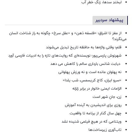
لبخندِ سدها، زنگِ خطرِ آب
پیشنهاد سردبیر
از مغز تا اشراق؛ «فلسفه ذهن» و «عقل سرخ» چگونه به راز شناخت انسان
می‌نگرند؟
قلم؛ وقتی واژه‌ها به حافظه تاریخ تبدیل می‌شوند
شهرنوش پارسی‌پور؛ نویسنده‌ای که روایت‌های تازه را به ادبیات فارسی آورد
دیابت شانس بارداری سالم را کاهش می دهد
نه پهلوان مانده است و نه ورزش پهلوانی
«سرو ایران، کاج کریسمس، شب یلدا»
الزامات ایمنی خانوار در برابر زلزله
زن، جانِ شهر است
روزی برای اندیشیدن به آینده آموزش
چهل سال گذار از برنامه تا واقعیت
ویتنامی که در هیچ فیلمی شنیده نشد
تاب‌آوری زیرساخت‌ها