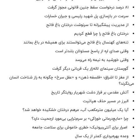
۸۱ درصد درخواست‌ سقط جنین قانونی مجوز گرفت
سرعت در بازسازی پل شهید رئیسی و جبران خسارات
از مدیریت پیشگیرانه تا سرنوشت درختان باغ فاتح
درختان باغ فاتح را چرا قطع کردیم
تنه‌های کهنسال باغ فاتح می‌توانستند برای همیشه در باغ بمانند
وقتی صدای اره از پاسخ مسئولان بلندتر است
وقتی خورشید به نیمه راه می‌رسد
گورستان سینمای لاله‌زار یک قربانی دیگر گرفت
از مغز تا اشراق؛ «فلسفه ذهن» و «عقل سرخ» چگونه به راز شناخت انسان
می‌نگرند؟
آتش مقدس بر فراز دشت شهریار روایتگر تاریخ
البرز در مسیر حذف هپاتیت
آیا یک میلیون مترمکعب آب، مرهم درختان خشکیده خواهد شد؟
چرا «مایع‌درمانی خوراکی» بر سرم‌تراپی بی‌مورد ارجحیت دارد؟
اصرار برای آنتی‌بیوتیک؛ خطری خاموش برای سلامت جامعه
وعده بهره‌برداری کمتر از یک سال