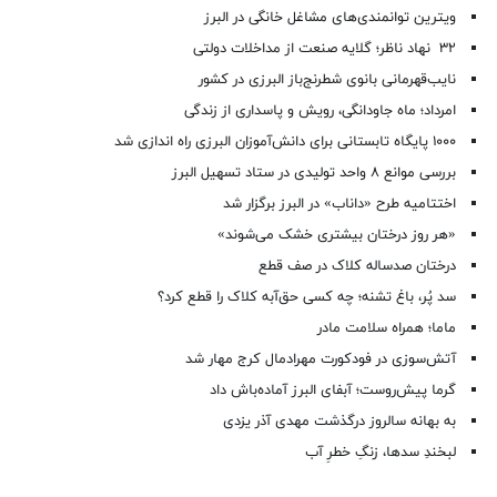
ویترین توانمندی‌های مشاغل خانگی در البرز
۳۲ نهاد ناظر؛ گلایه صنعت از مداخلات دولتی
نایب‌قهرمانی بانوی شطرنج‌باز البرزی در کشور
امرداد؛ ماه جاودانگی، رویش و پاسداری از زندگی
۱۰۰۰ پایگاه تابستانی برای دانش‌آموزان البرزی راه اندازی شد
بررسی موانع ۸ واحد تولیدی در ستاد تسهیل البرز
اختتامیه طرح «داناب» در البرز برگزار شد
«هر روز درختان بیشتری خشک می‌شوند»
درختان صدساله کلاک در صف قطع
سد پُر، باغ تشنه؛ چه کسی حق‌آبه کلاک را قطع کرد؟
ماما؛ همراه سلامت مادر
آتش‌سوزی در فودکورت مهرادمال کرج مهار شد
گرما پیش‌روست؛ آبفای البرز آماده‌باش داد
به بهانه سالروز درگذشت مهدی آذر یزدی
لبخندِ سدها، زنگِ خطرِ آب