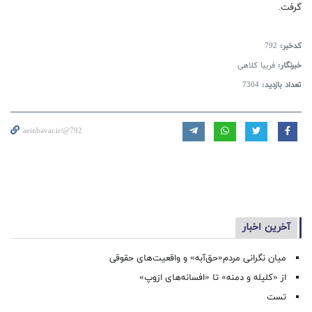
گرفت.
کدخبر:
792
خبرنگار:
فریبا کلاهی
تعداد بازدید:
7304
aeinbavar.ir/@792
آخرین اخبار
میان نگرانی مردم«حق‌آبه» و واقعیت‌های حقوقی
از «کلیله و دمنه» تا «افسانه‌های ازوپ»
تست