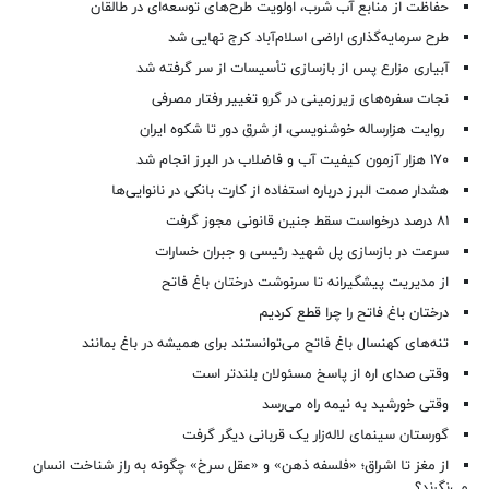
حفاظت از منابع آب شرب، اولویت طرح‌های توسعه‌ای در طالقان
طرح سرمایه‌گذاری اراضی اسلام‌آباد کرج نهایی شد
آبیاری مزارع پس از بازسازی تأسیسات از سر گرفته شد
نجات سفره‌های زیرزمینی در گرو تغییر رفتار مصرفی
روایت هزارساله خوشنویسی، از شرق دور تا شکوه ایران
۱۷۰ هزار آزمون کیفیت آب و فاضلاب در البرز انجام شد
هشدار صمت البرز درباره استفاده از کارت بانکی در نانوایی‌ها
۸۱ درصد درخواست‌ سقط جنین قانونی مجوز گرفت
سرعت در بازسازی پل شهید رئیسی و جبران خسارات
از مدیریت پیشگیرانه تا سرنوشت درختان باغ فاتح
درختان باغ فاتح را چرا قطع کردیم
تنه‌های کهنسال باغ فاتح می‌توانستند برای همیشه در باغ بمانند
وقتی صدای اره از پاسخ مسئولان بلندتر است
وقتی خورشید به نیمه راه می‌رسد
گورستان سینمای لاله‌زار یک قربانی دیگر گرفت
از مغز تا اشراق؛ «فلسفه ذهن» و «عقل سرخ» چگونه به راز شناخت انسان
می‌نگرند؟