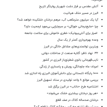
آتش مقدس بر فراز دشت شهریار روایتگر تاریخ
البرز در مسیر حذف هپاتیت
آیا یک میلیون مترمکعب آب، مرهم درختان خشکیده خواهد شد؟
چرا «مایع‌درمانی خوراکی» بر سرم‌تراپی بی‌مورد ارجحیت دارد؟
اصرار برای آنتی‌بیوتیک؛ خطری خاموش برای سلامت جامعه
وعده بهره‌برداری کمتر از یک سال
ویترین توانمندی‌های مشاغل خانگی در البرز
۳۲ نهاد ناظر؛ گلایه صنعت از مداخلات دولتی
نایب‌قهرمانی بانوی شطرنج‌باز البرزی در کشور
امرداد؛ ماه جاودانگی، رویش و پاسداری از زندگی
۱۰۰۰ پایگاه تابستانی برای دانش‌آموزان البرزی راه اندازی شد
بررسی موانع ۸ واحد تولیدی در ستاد تسهیل البرز
اختتامیه طرح «داناب» در البرز برگزار شد
«هر روز درختان بیشتری خشک می‌شوند»
درختان صدساله کلاک در صف قطع
سد پُر، باغ تشنه؛ چه کسی حق‌آبه کلاک را قطع کرد؟