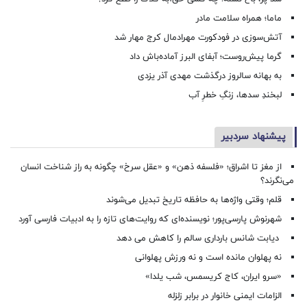
ماما؛ همراه سلامت مادر
آتش‌سوزی در فودکورت مهرادمال کرج مهار شد
گرما پیش‌روست؛ آبفای البرز آماده‌باش داد
به بهانه سالروز درگذشت مهدی آذر یزدی
لبخندِ سدها، زنگِ خطرِ آب
پیشنهاد سردبیر
از مغز تا اشراق؛ «فلسفه ذهن» و «عقل سرخ» چگونه به راز شناخت انسان
می‌نگرند؟
قلم؛ وقتی واژه‌ها به حافظه تاریخ تبدیل می‌شوند
شهرنوش پارسی‌پور؛ نویسنده‌ای که روایت‌های تازه را به ادبیات فارسی آورد
دیابت شانس بارداری سالم را کاهش می دهد
نه پهلوان مانده است و نه ورزش پهلوانی
«سرو ایران، کاج کریسمس، شب یلدا»
الزامات ایمنی خانوار در برابر زلزله