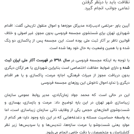
نظافت باید با درنظر گرفتن
تمامی جوانب انجام گیرد.
آیین باور -مرتضی ادیب‌زاده مدیرکل موزه‌ها و اموال منقول تاریخی گفت: اقدام
شهرداری تهران برای شستشوی مجسمه فردوسی بدون مجوز، غیر اصولی و خلاف
قوانین ناظر بر آثار ثبت ملی بوده است. این مجسمه پس از پاکسازی دو رنگ
شده و با همین وضعیت به حال خود رها شده است.
با توجه به اینکه مجسمه فردوسی در
سال ۱۳۹۸ در فهرست آثار ملی ایران ثبت
شده
و دارای ضوابط حفاظت اختصاصی است بنابراین شهرداری یا هر ارگان دیگری
بدون دریافت مجوز از میراث فرهنگی، اجازه مرمت، پاکسازی و یا هر اقدام
دیگری را ندارد.احوال ناخوش این روزهای مجسمه فردوسی
این در حالی است که محمد جواد زمان‌آبادی، مدیر روابط عمومی سازمان
زیباسازی شهر تهران در این باره توضیح داد: مرمت و بازسازی، بهسازی و
شست‌وشوی المان‌های حجمی یکی از وظایف ذاتی سازمان زیباسازی است، اما
به واسطه حساسیت مسئله و دغدغه‌هایی که در این باره وجود دارد؛ هر کدام از
موارد یعنی شست‌وشو یا مرمت سازه‌ها، تندیس‌ها و یا سردیس‌ها زیر نظر
کارشناسان و متخصصان با دقت خاصی انجام می‌شود.