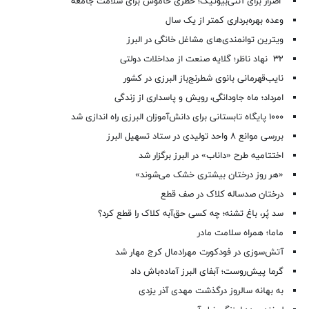
اصرار برای آنتی‌بیوتیک؛ خطری خاموش برای سلامت جامعه
وعده بهره‌برداری کمتر از یک سال
ویترین توانمندی‌های مشاغل خانگی در البرز
۳۲ نهاد ناظر؛ گلایه صنعت از مداخلات دولتی
نایب‌قهرمانی بانوی شطرنج‌باز البرزی در کشور
امرداد؛ ماه جاودانگی، رویش و پاسداری از زندگی
۱۰۰۰ پایگاه تابستانی برای دانش‌آموزان البرزی راه اندازی شد
بررسی موانع ۸ واحد تولیدی در ستاد تسهیل البرز
اختتامیه طرح «داناب» در البرز برگزار شد
«هر روز درختان بیشتری خشک می‌شوند»
درختان صدساله کلاک در صف قطع
سد پُر، باغ تشنه؛ چه کسی حق‌آبه کلاک را قطع کرد؟
ماما؛ همراه سلامت مادر
آتش‌سوزی در فودکورت مهرادمال کرج مهار شد
گرما پیش‌روست؛ آبفای البرز آماده‌باش داد
به بهانه سالروز درگذشت مهدی آذر یزدی