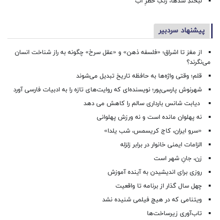
لبخندِ سدها، زنگِ خطرِ آب
پیشنهاد سردبیر
از مغز تا اشراق؛ «فلسفه ذهن» و «عقل سرخ» چگونه به راز شناخت انسان
می‌نگرند؟
قلم؛ وقتی واژه‌ها به حافظه تاریخ تبدیل می‌شوند
شهرنوش پارسی‌پور؛ نویسنده‌ای که روایت‌های تازه را به ادبیات فارسی آورد
دیابت شانس بارداری سالم را کاهش می دهد
نه پهلوان مانده است و نه ورزش پهلوانی
«سرو ایران، کاج کریسمس، شب یلدا»
الزامات ایمنی خانوار در برابر زلزله
زن، جانِ شهر است
روزی برای اندیشیدن به آینده آموزش
چهل سال گذار از برنامه تا واقعیت
ویتنامی که در هیچ فیلمی شنیده نشد
تاب‌آوری زیرساخت‌ها