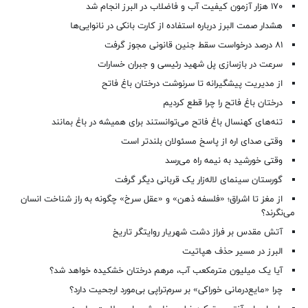
۱۷۰ هزار آزمون کیفیت آب و فاضلاب در البرز انجام شد
هشدار صمت البرز درباره استفاده از کارت بانکی در نانوایی‌ها
۸۱ درصد درخواست‌ سقط جنین قانونی مجوز گرفت
سرعت در بازسازی پل شهید رئیسی و جبران خسارات
از مدیریت پیشگیرانه تا سرنوشت درختان باغ فاتح
درختان باغ فاتح را چرا قطع کردیم
تنه‌های کهنسال باغ فاتح می‌توانستند برای همیشه در باغ بمانند
وقتی صدای اره از پاسخ مسئولان بلندتر است
وقتی خورشید به نیمه راه می‌رسد
گورستان سینمای لاله‌زار یک قربانی دیگر گرفت
از مغز تا اشراق؛ «فلسفه ذهن» و «عقل سرخ» چگونه به راز شناخت انسان
می‌نگرند؟
آتش مقدس بر فراز دشت شهریار روایتگر تاریخ
البرز در مسیر حذف هپاتیت
آیا یک میلیون مترمکعب آب، مرهم درختان خشکیده خواهد شد؟
چرا «مایع‌درمانی خوراکی» بر سرم‌تراپی بی‌مورد ارجحیت دارد؟