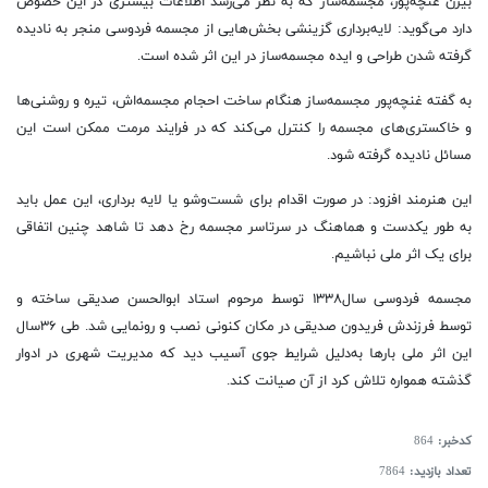
بیژن غنچه‌پور، مجسمه‌ساز که به نظر می‌رسد اطلاعات بیشتری در این خصوص
دارد می‌گوید: لایه‌برداری گزینشی بخش‌هایی از مجسمه فردوسی منجر به نادیده
گرفته شدن طراحی و ایده مجسمه‌ساز در این اثر شده است.
به گفته غنچه‌پور مجسمه‌ساز هنگام ساخت احجام مجسمه‌اش، تیره و روشنی‌ها
و خاکستری‌های مجسمه را کنترل می‌کند که در فرایند مرمت ممکن است این
مسائل نادیده گرفته شود.
این هنرمند افزود: در صورت اقدام برای شست‌وشو یا لایه برداری، این عمل باید
به طور یکدست و هماهنگ در سرتاسر مجسمه رخ دهد تا شاهد چنین اتفاقی
برای یک اثر ملی نباشیم.
مجسمه فردوسی سال۱۳۳۸ توسط مرحوم استاد ابوالحسن صدیقی ساخته و
توسط فرزندش فریدون صدیقی در مکان کنونی نصب و رونمایی شد. طی ۳۶سال
این اثر ملی بار‌ها به‌دلیل شرایط جوی آسیب دید که مدیریت شهری در ادوار
گذشته همواره تلاش کرد از آن صیانت کند.
کدخبر:
864
تعداد بازدید:
7864