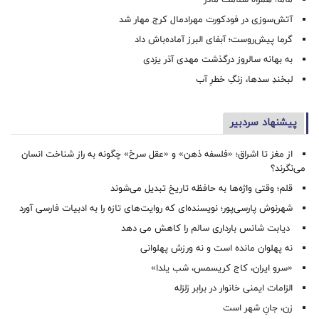
ماما؛ همراه سلامت مادر
آتش‌سوزی در فودکورت مهرادمال کرج مهار شد
گرما پیش‌روست؛ آبفای البرز آماده‌باش داد
به بهانه سالروز درگذشت مهدی آذر یزدی
لبخندِ سدها، زنگِ خطرِ آب
پیشنهاد سردبیر
از مغز تا اشراق؛ «فلسفه ذهن» و «عقل سرخ» چگونه به راز شناخت انسان
می‌نگرند؟
قلم؛ وقتی واژه‌ها به حافظه تاریخ تبدیل می‌شوند
شهرنوش پارسی‌پور؛ نویسنده‌ای که روایت‌های تازه را به ادبیات فارسی آورد
دیابت شانس بارداری سالم را کاهش می دهد
نه پهلوان مانده است و نه ورزش پهلوانی
«سرو ایران، کاج کریسمس، شب یلدا»
الزامات ایمنی خانوار در برابر زلزله
زن، جانِ شهر است