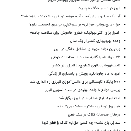
آتش مقدس بر فراز دشت شهریار روایتگر تاریخ
البرز در مسیر حذف هپاتیت
آیا یک میلیون مترمکعب آب، مرهم درختان خشکیده خواهد شد؟
چرا «مایع‌درمانی خوراکی» بر سرم‌تراپی بی‌مورد ارجحیت دارد؟
اصرار برای آنتی‌بیوتیک؛ خطری خاموش برای سلامت جامعه
وعده بهره‌برداری کمتر از یک سال
ویترین توانمندی‌های مشاغل خانگی در البرز
۳۲ نهاد ناظر؛ گلایه صنعت از مداخلات دولتی
نایب‌قهرمانی بانوی شطرنج‌باز البرزی در کشور
امرداد؛ ماه جاودانگی، رویش و پاسداری از زندگی
۱۰۰۰ پایگاه تابستانی برای دانش‌آموزان البرزی راه اندازی شد
بررسی موانع ۸ واحد تولیدی در ستاد تسهیل البرز
اختتامیه طرح «داناب» در البرز برگزار شد
«هر روز درختان بیشتری خشک می‌شوند»
درختان صدساله کلاک در صف قطع
سد پُر، باغ تشنه؛ چه کسی حق‌آبه کلاک را قطع کرد؟