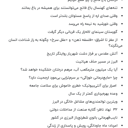
درختان باغ فاتح را چرا قطع کردیم
تنه‌های کهنسال باغ فاتح می‌توانستند برای همیشه در باغ بمانند
وقتی صدای اره از پاسخ مسئولان بلندتر است
وقتی خورشید به نیمه راه می‌رسد
گورستان سینمای لاله‌زار یک قربانی دیگر گرفت
از مغز تا اشراق؛ «فلسفه ذهن» و «عقل سرخ» چگونه به راز شناخت انسان
می‌نگرند؟
آتش مقدس بر فراز دشت شهریار روایتگر تاریخ
البرز در مسیر حذف هپاتیت
آیا یک میلیون مترمکعب آب، مرهم درختان خشکیده خواهد شد؟
چرا «مایع‌درمانی خوراکی» بر سرم‌تراپی بی‌مورد ارجحیت دارد؟
اصرار برای آنتی‌بیوتیک؛ خطری خاموش برای سلامت جامعه
وعده بهره‌برداری کمتر از یک سال
ویترین توانمندی‌های مشاغل خانگی در البرز
۳۲ نهاد ناظر؛ گلایه صنعت از مداخلات دولتی
نایب‌قهرمانی بانوی شطرنج‌باز البرزی در کشور
امرداد؛ ماه جاودانگی، رویش و پاسداری از زندگی