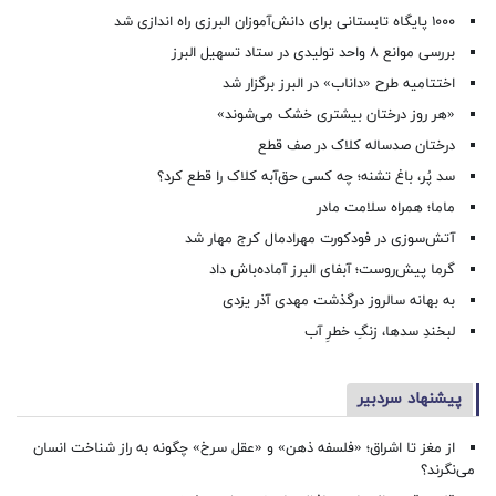
۱۰۰۰ پایگاه تابستانی برای دانش‌آموزان البرزی راه اندازی شد
بررسی موانع ۸ واحد تولیدی در ستاد تسهیل البرز
اختتامیه طرح «داناب» در البرز برگزار شد
«هر روز درختان بیشتری خشک می‌شوند»
درختان صدساله کلاک در صف قطع
سد پُر، باغ تشنه؛ چه کسی حق‌آبه کلاک را قطع کرد؟
ماما؛ همراه سلامت مادر
آتش‌سوزی در فودکورت مهرادمال کرج مهار شد
گرما پیش‌روست؛ آبفای البرز آماده‌باش داد
به بهانه سالروز درگذشت مهدی آذر یزدی
لبخندِ سدها، زنگِ خطرِ آب
پیشنهاد سردبیر
از مغز تا اشراق؛ «فلسفه ذهن» و «عقل سرخ» چگونه به راز شناخت انسان
می‌نگرند؟